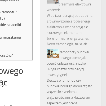
przemyśle elektrowni
wodnych
o remontu?
W obliczu rosnącej potrzeby na
tu?
zrównoważone źródła energii,
kie składniki
elektrownie wodne stają się
kluczowym elementem
tu mieszkania
transformacji energetycznej.
Nowe technologie, takie jak …
Remont czy budowa
kosztów?
nowego domu: jak
ocenić opłacalność, ryzyko i
towego
ukryte koszty przy decyzji
inwestycyjnej
ąc
Decyzja o remoncie czy
budowie nowego domu często
wiąże się z wieloma
wątpliwościami, a kluczowym
aspektem jest ocena