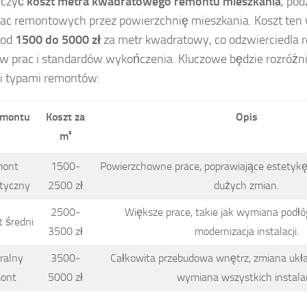
iczyć
koszt metra kwadratowego remontu mieszkania
, pod
rac remontowych przez powierzchnię mieszkania. Koszt ten
 od
1500 do 5000 zł
za metr kwadratowy, co odzwierciedla 
w prac i standardów wykończenia. Kluczowe będzie rozróżn
i typami remontów:
emontu
Koszt za
Opis
m²
ont
1500-
Powierzchowne prace, poprawiające estetyk
tyczny
2500 zł
dużych zmian.
2500-
Większe prace, takie jak wymiana podłó
 średni
3500 zł
modernizacja instalacji.
ralny
3500-
Całkowita przebudowa wnętrz, zmiana ukł
ont
5000 zł
wymiana wszystkich instalacj