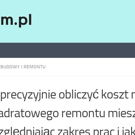
 BUDOWY I REMONTU
 precyzyjnie obliczyć koszt
dratowego remontu miesz
ględniając zakres prac i ja