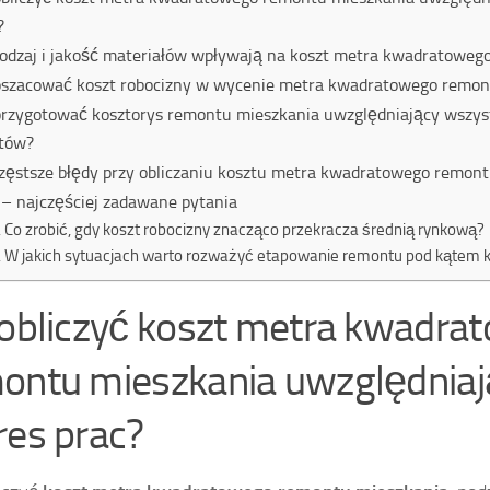
?
rodzaj i jakość materiałów wpływają na koszt metra kwadratoweg
oszacować koszt robocizny w wycenie metra kwadratowego remon
przygotować kosztorys remontu mieszkania uwzględniający wszyst
tów?
zęstsze błędy przy obliczaniu kosztu metra kwadratowego remon
– najczęściej zadawane pytania
Co zrobić, gdy koszt robocizny znacząco przekracza średnią rynkową?
W jakich sytuacjach warto rozważyć etapowanie remontu pod kątem 
 obliczyć koszt metra kwadra
ontu mieszkania uwzględniaj
res prac?