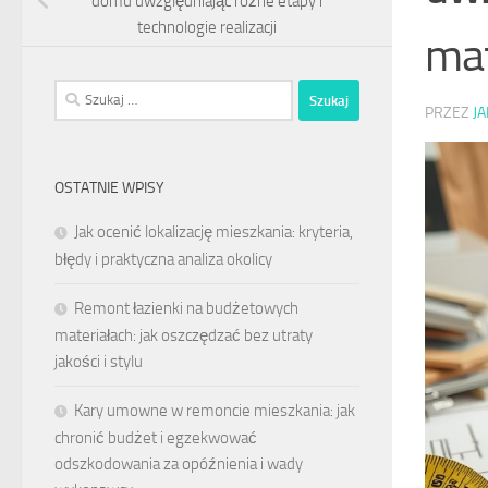
domu uwzględniając różne etapy i
technologie realizacji
mat
Szukaj:
PRZEZ
J
OSTATNIE WPISY
Jak ocenić lokalizację mieszkania: kryteria,
błędy i praktyczna analiza okolicy
Remont łazienki na budżetowych
materiałach: jak oszczędzać bez utraty
jakości i stylu
Kary umowne w remoncie mieszkania: jak
chronić budżet i egzekwować
odszkodowania za opóźnienia i wady