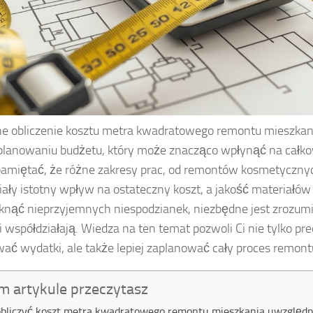
e obliczenie kosztu metra kwadratowego remontu mieszkan
planowaniu budżetu, który może znacząco wpłynąć na całko
amiętać, że różne zakresy prac, od remontów kosmetycznyc
ały istotny wpływ na ostateczny koszt, a jakość materiałów 
knąć nieprzyjemnych niespodzianek, niezbędne jest zrozumie
i współdziałają. Wiedza na ten temat pozwoli Ci nie tylko pre
ać wydatki, ale także lepiej zaplanować cały proces remont
m artykule przeczytasz
obliczyć koszt metra kwadratowego remontu mieszkania uwzględn