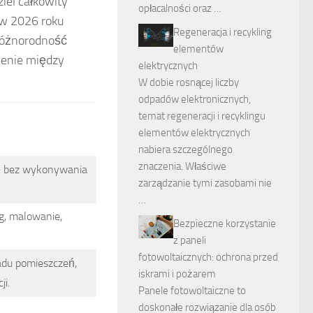
ziel całkowity
opłacalności oraz …
 w 2026 roku
Regeneracja i recykling
różnorodność
elementów
ienie między
elektrycznych
W dobie rosnącej liczby
odpadów elektronicznych,
temat regeneracji i recyklingu
elementów elektrycznych
nabiera szczególnego
znaczenia. Właściwe
ę bez wykonywania
zarządzanie tymi zasobami nie
…
g, malowanie,
Bezpieczne korzystanie
z paneli
fotowoltaicznych: ochrona przed
adu pomieszczeń,
iskrami i pożarem
i.
Panele fotowoltaiczne to
doskonałe rozwiązanie dla osób