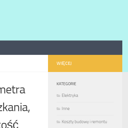
WIĘCEJ
KATEGORIE
 metra
Elektryka
kania,
Inne
kość
Koszty budowy i remontu