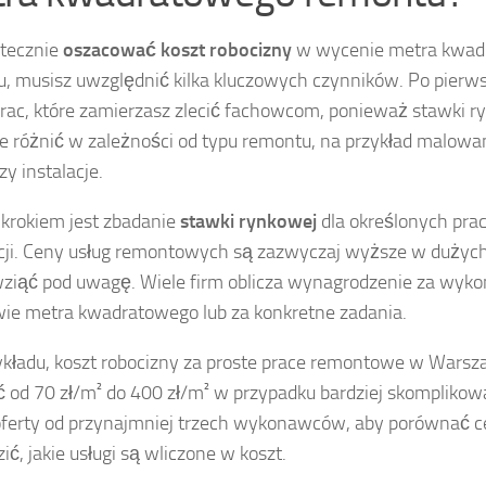
tecznie
oszacować koszt robocizny
w wycenie metra kwad
, musisz uwzględnić kilka kluczowych czynników. Po pierwsz
prac, które zamierzasz zlecić fachowcom, ponieważ stawki 
e różnić w zależności od typu remontu, na przykład malowan
zy instalacje.
krokiem jest zbadanie
stawki rynkowej
dla określonych pra
acji. Ceny usług remontowych są zazwyczaj wyższe w dużych
ziąć pod uwagę. Wiele firm oblicza wynagrodzenie za wyko
ie metra kwadratowego lub za konkretne zadania.
ykładu, koszt robocizny za proste prace remontowe w Wars
 od 70 zł/m² do 400 zł/m² w przypadku bardziej skompliko
oferty od przynajmniej trzech wykonawców, aby porównać c
ić, jakie usługi są wliczone w koszt.