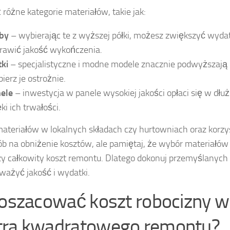
różne kategorie materiałów, takie jak:
by
– wybierając te z wyższej półki, możesz zwiększyć wydatk
rawić jakość wykończenia.
tki
– specjalistyczne i modne modele znacznie podwyższają
ierz je ostrożnie.
ele
– inwestycja w panele wysokiej jakości opłaci się w dłu
ki ich trwałości.
ateriałów w lokalnych składach czy hurtowniach oraz korzys
ób na obniżenie kosztów, ale pamiętaj, że wybór materiałó
y całkowity koszt remontu. Dlatego dokonuj przemyślanyc
ażyć jakość i wydatki.
 oszacować koszt robocizny 
ra kwadratowego remontu?