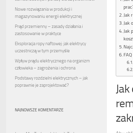
prac
Nowe rozwiązania w produkcji i
Jak 
magazynowaniu energii elektrycznej
Jak 
Prąd przemienny – zasady działania i
Jak 
zastosowanie w praktyce
kosz
Eksploracja ropy naftowej: jak elektrycy
Najc
uczestniczą w tym przemyśle
FAQ 
Wpływ prądu elektrycznego na organizm
człowieka – zagrożenia i ochrona
Podstawy rozdzielni elektrycznych – jak
Jak
poprawnie je zaprojektować?
rem
NAJNOWSZE KOMENTARZE
zak