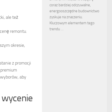
coraz bardziej odczuwalne,
energooszczędne budownictwo
i, ale też
zyskuje na znaczeniu.
Kluczowym elementem tego
trendu …
 cenę remontu.
ższym okresie,
tanie z promocji
w premium
h wyborów, aby
w wycenie