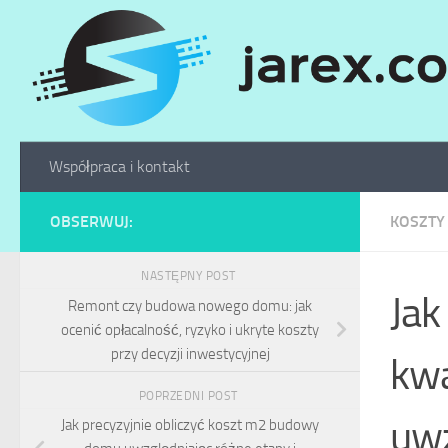
Skip to content
Współpraca i kontakt
OBSERWUJ:
KOSZTY
NASTĘPNY POST
Jak
Remont czy budowa nowego domu: jak
ocenić opłacalność, ryzyko i ukryte koszty
przy decyzji inwestycyjnej
kwa
POPRZEDNI POST
uwz
Jak precyzyjnie obliczyć koszt m2 budowy