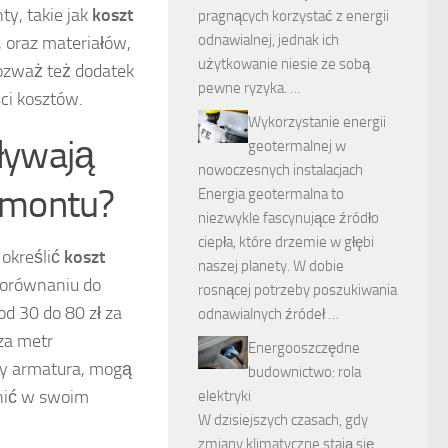
y, takie jak
koszt
pragnących korzystać z energii
odnawialnej, jednak ich
 oraz materiałów,
użytkowanie niesie ze sobą
rozważ też dodatek
pewne ryzyka. …
ci kosztów.
Wykorzystanie energii
pływają
geotermalnej w
nowoczesnych instalacjach
emontu?
Energia geotermalna to
niezwykle fascynujące źródło
ciepła, które drzemie w głębi
 określić
koszt
naszej planety. W dobie
porównaniu do
rosnącej potrzeby poszukiwania
d 30 do 80 zł za
odnawialnych źródeł …
za metr
Energooszczędne
czy armatura, mogą
budownictwo: rola
nić w swoim
elektryki
W dzisiejszych czasach, gdy
zmiany klimatyczne stają się