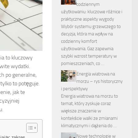
codziennym
użytkowaniu: kluczowe różnice i
praktyczne aspekty wygody
Wybór systemu grzewczego to
decyzja, która ma wpływ na
codzienny komfort
użytkowania. Gaz zapewnia
szybki wzrost temperatury w
ia to kluczowy
pomieszczeniach, co …
wite wydatki.
Energia wiatrowa na
h po generalne,
morzu – rys historyczny
tylko to potęguje.
i perspektywy
nie, jak te
Energia wiatrowa na morzu to
cyzyjniej
temat, który zyskuje coraz
u.
większe znaczenie w
kontekście walki ze zmianami
klimatycznymi i dążenia do …
Nowe technologie w
iając zakres