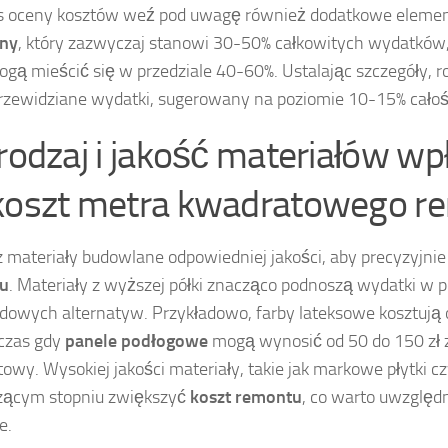
 oceny kosztów weź pod uwagę również dodatkowe element
zny
, który zazwyczaj stanowi 30-50% całkowitych wydatków,
ogą mieścić się w przedziale 40-60%. Ustalając szczegóły, 
rzewidziane wydatki, sugerowany na poziomie 10-15% całoś
 rodzaj i jakość materiałów w
koszt metra kwadratowego r
 materiały budowlane odpowiedniej jakości, aby precyzyjnie
u
. Materiały z wyższej półki znacząco podnoszą wydatki w 
dowych alternatyw. Przykładowo, farby lateksowe kosztują o
dczas gdy
panele podłogowe
mogą wynosić od 50 do 150 zł 
owy. Wysokiej jakości materiały, takie jak markowe płytki 
zącym stopniu zwiększyć
koszt remontu
, co warto uwzględ
e.