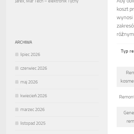
Aby obl
Jarex, Mar Tech – elektronik Tychy
koszt p
wynosi
zakresó
różnym
ARCHIWA
Typ r
lipiec 2026
czerwiec 2026
Rem
kosme
maj 2026
kwiecień 2026
Remont
marzec 2026
Gene
rem
listopad 2025