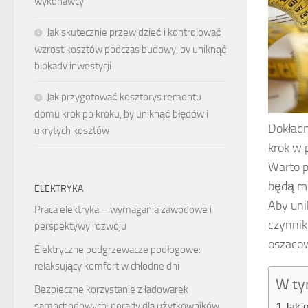
wykonawcy
Jak skutecznie przewidzieć i kontrolować
wzrost kosztów podczas budowy, by uniknąć
blokady inwestycji
Jak przygotować kosztorys remontu
domu krok po kroku, by uniknąć błędów i
Dokładn
ukrytych kosztów
krok w 
Warto p
będą mi
ELEKTRYKA
Aby uni
Praca elektryka – wymagania zawodowe i
czynnik
perspektywy rozwoju
oszacow
Elektryczne podgrzewacze podłogowe:
relaksujący komfort w chłodne dni
W ty
Bezpieczne korzystanie z ładowarek
Jak 
samochodowych: porady dla użytkowników