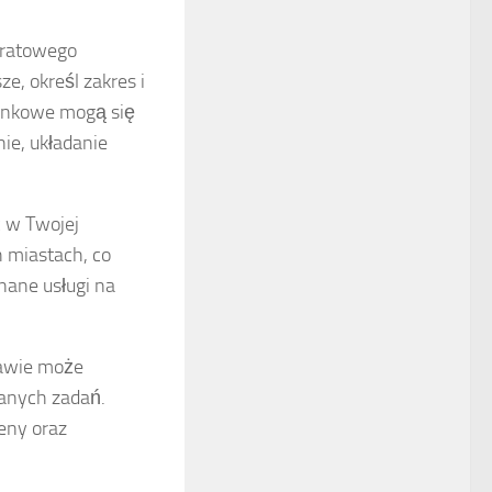
ratowego
e, określ zakres i
rynkowe mogą się
ie, układanie
c w Twojej
 miastach, co
nane usługi na
zawie może
wanych zadań.
eny oraz