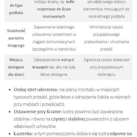
rodzaju ściany, np.
kołki
od właściwego doboru
do typu
rozporowe do ścian
elementów mocujących do
podłoża
murowanych
konkretnego podłoża
Zapewnienie stabilnego
Minimalizuje ryzyko
Stabilność
ustawienia i przestrzeni w
przypadkowego
wariantu
ciągach komunikacyjnych
przewrócenia i utrudniania
stojącego
(szczególnie w narożniku)
przejść
Miejsca
Zabezpieczenie
ostrych
Ogranicza ryzyko skaleczeń
dostępne
krawędzi
tak, aby nie były
przy przypadkowym
dla dzieci
łatwo dostępne
dotknięciu
Unikaj stref uderzenia:
nie planuj montażu w miejscach
typowych przejść, gdzie łatwo o zahaczenie (także w rejonach
przy meblach i przejściach).
Ustawienie przy ścianie:
lustro powinno być zawieszone
stabilnie i równo na
czystej i stabilnej
powierzchni z użyciem
właściwych uchwytów.
Łazienka:
w tym pomieszczeniu dobiera się lustra
odporne na