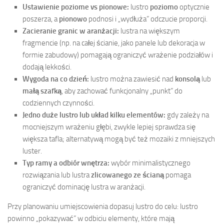
Ustawienie poziome vs pionowe:
lustro
poziomo
optycznie
poszerza, a
pionowo
podnosi i „wydłuża” odczucie proporcji.
Zacieranie granic w aranżacji:
lustra na większym
fragmencie (np. na całej ścianie, jako panele lub dekoracja w
formie zabudowy) pomagają ograniczyć wrażenie podziałów i
dodają lekkości.
Wygoda na co dzień:
lustro można zawiesić nad
konsolą
lub
małą szafką
, aby zachować funkcjonalny „punkt” do
codziennych czynności.
Jedno duże lustro lub układ kilku elementów:
gdy zależy na
mocniejszym wrażeniu głębi, zwykle lepiej sprawdza się
większa tafla; alternatywą mogą być też mozaiki z mniejszych
luster.
Typ ramy a odbiór wnętrza:
wybór minimalistycznego
rozwiązania lub lustra
zlicowanego ze ścianą
pomaga
ograniczyć dominację lustra w aranżacji.
Przy planowaniu umiejscowienia dopasuj lustro do celu: lustro
powinno „pokazywać” w odbiciu elementy, które mają