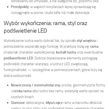
odniesieniu do umywalki, a nie wyłącznie do „poziomu oka”.
Przedpokój:
w wąskich korytarzach lepiej sprawdzają się
rozciągnięte w pionie i duże tafle niż małe dekoracje.
Wybór wykończenia: rama, styl oraz
podświetlenie LED
Wykończenie lustra warto dobrać tak, by spinało
styl wnętrza
i
jednocześnie wspierało jego funkcję. W praktyce liczą się:
rama
(materiał i charakter wykończenia),
kształt lustra
oraz ewentualnie
podświetlenie LED
. Dobrze dopasowane elementy pomagają
podkreślić charakter aranżacji, a lustra z LED zwiększają
funkcjonalność — szczególnie w pomieszczeniach, gdzie liczy się
dobra widoczność.
Nowoczesny / minimalistyczny:
proste, geometryczne formy
i
cienka rama
albo lustro bez ramy; estetykę warto oprzeć na
czystych liniach.
Glamour:
dekoracyjne,
błyszczące
ramy w kierunku złota lub
srebra; to styl, który lubi podkreślać blask i elegancki charakter