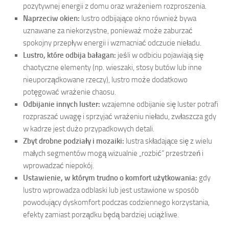
pozytywnej energii z domu oraz wrażeniem rozproszenia.
Naprzeciw okien:
lustro odbijające okno również bywa
uznawane za niekorzystne, ponieważ może zaburzać
spokojny przepływ energii i wzmacniać odczucie nieładu.
Lustro, które odbija bałagan:
jeśli w odbiciu pojawiają się
chaotyczne elementy (np. wieszaki, stosy butów lub inne
nieuporządkowane rzeczy), lustro może dodatkowo
potęgować wrażenie chaosu.
Odbijanie innych luster:
wzajemne odbijanie się luster potrafi
rozpraszać uwagę i sprzyjać wrażeniu nieładu, zwłaszcza gdy
w kadrze jest dużo przypadkowych detali.
Zbyt drobne podziały i mozaiki:
lustra składające się z wielu
małych segmentów mogą wizualnie „rozbić” przestrzeń i
wprowadzać niepokój.
Ustawienie, w którym trudno o komfort użytkowania:
gdy
lustro wprowadza odblaski lub jest ustawione w sposób
powodujący dyskomfort podczas codziennego korzystania,
efekty zamiast porządku będą bardziej uciążliwe.