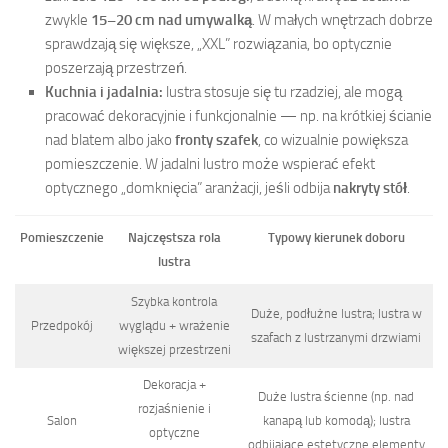
zwykle
15–20 cm nad umywalką
. W małych wnętrzach dobrze
sprawdzają się większe, „XXL” rozwiązania, bo optycznie
poszerzają przestrzeń.
Kuchnia i jadalnia:
lustra stosuje się tu rzadziej, ale mogą
pracować dekoracyjnie i funkcjonalnie — np. na krótkiej ścianie
nad blatem albo jako
fronty szafek
, co wizualnie powiększa
pomieszczenie. W jadalni lustro może wspierać efekt
optycznego „domknięcia” aranżacji, jeśli odbija
nakryty stół
.
Pomieszczenie
Najczęstsza rola
Typowy kierunek doboru
lustra
Szybka kontrola
Duże, podłużne lustra; lustra w
Przedpokój
wyglądu + wrażenie
szafach z lustrzanymi drzwiami
większej przestrzeni
Dekoracja +
Duże lustra ścienne (np. nad
rozjaśnienie i
Salon
kanapą lub komodą); lustra
optyczne
odbijające estetyczne elementy