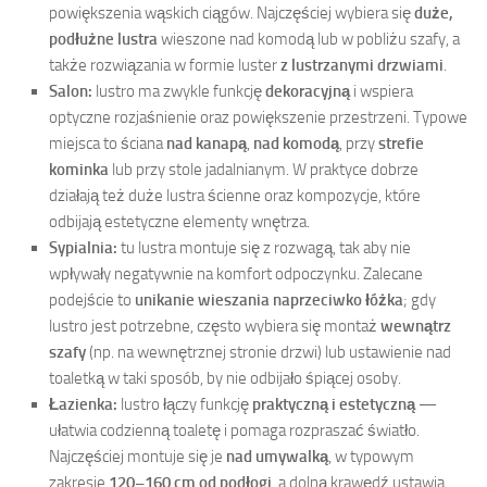
powiększenia wąskich ciągów. Najczęściej wybiera się
duże,
podłużne lustra
wieszone nad komodą lub w pobliżu szafy, a
także rozwiązania w formie luster
z lustrzanymi drzwiami
.
Salon:
lustro ma zwykle funkcję
dekoracyjną
i wspiera
optyczne rozjaśnienie oraz powiększenie przestrzeni. Typowe
miejsca to ściana
nad kanapą
,
nad komodą
, przy
strefie
kominka
lub przy stole jadalnianym. W praktyce dobrze
działają też duże lustra ścienne oraz kompozycje, które
odbijają estetyczne elementy wnętrza.
Sypialnia:
tu lustra montuje się z rozwagą, tak aby nie
wpływały negatywnie na komfort odpoczynku. Zalecane
podejście to
unikanie wieszania naprzeciwko łóżka
; gdy
lustro jest potrzebne, często wybiera się montaż
wewnątrz
szafy
(np. na wewnętrznej stronie drzwi) lub ustawienie nad
toaletką w taki sposób, by nie odbijało śpiącej osoby.
Łazienka:
lustro łączy funkcję
praktyczną i estetyczną
—
ułatwia codzienną toaletę i pomaga rozpraszać światło.
Najczęściej montuje się je
nad umywalką
, w typowym
zakresie
120–160 cm od podłogi
, a dolną krawędź ustawia