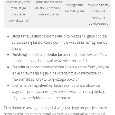
dekoracyjny przy
Forma dopasowana
Nieregularne,
zwykle słabszy
mniejszym
do stylu i proporcji
asymetryczne
wpływ na
priorytecie
pomieszczenia
optyczne
„powiększenia”
powiększenie
Duża tafla vs drobne elementy:
przy wrażeniu głębi dobrze
sprawdza się lustro, które dominuje wizualnie na fragmencie
ściany.
Prostokątne lustra i orientacja:
pion podkreśla wysokość, a
poziom pomaga budować wrażenie szerokości.
Kształty ozdobne:
asymetryczne i nieregularne formy zwykle
lepiej sprawdzają się jako dekoracja niż jako narzędzie do
maksymalizacji efektu „większego pokoju”.
Lustro na pełną sylwetkę:
lustra wolnostojące ułatwiają
wygodne przeglądanie się w pełnej sylwetce i łączą funkcję
użytkową z efektem przestrzennym.
Przy doborze uwzględnia się styl wnętrza i jego proporcje: proste
rozwiązania (np. prostokątne) są zwykle uniwersalne, natomiast