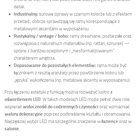
detali.
Industrialny:
surowe oprawy w czarnym kolorze lub z efektem
przetarć; dobrze sprawdzają się ramy korespondujące z
metalowymi akcentami w wyposażeniu.
Rustykalny / vintage / boho:
ramy drewniane, postarzałe oraz
rozwiązania z naturalnych materiałów (np. rattan, sznurek) —
spójne z bardziej ocieplonym i „niesformalizowanym”
charakterem wnętrza.
Dopasowanie do pozostałych elementów:
rama może być
łącznikiem z resztą aranżacji przez powtórzenie koloru lub
„języka” wykończenia (np. metalowe akcenty w wyposażeniu).
Przy łączeniu estetyki z funkcją można rozważyć lustro
z
oświetleniem LED
. W takich modelach LED może pełnić dwie role:
wspierać
widoczność do codziennych czynności
oraz wzmacniać
walory dekoracyjne
poprzez podkreślenie kształtu i obramowania.
Najczęściej wybór LED ma szczególne znaczenie w
łazience
oraz w
salonie
.