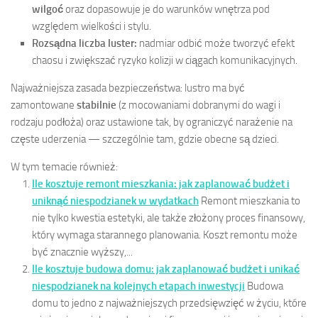
wilgoć
oraz dopasowuje je do warunków wnętrza pod
względem wielkości i stylu.
Rozsądna liczba luster:
nadmiar odbić może tworzyć efekt
chaosu i zwiększać ryzyko kolizji w ciągach komunikacyjnych.
Najważniejsza zasada bezpieczeństwa: lustro ma być
zamontowane
stabilnie
(z mocowaniami dobranymi do wagi i
rodzaju podłoża) oraz ustawione tak, by ograniczyć narażenie na
częste uderzenia — szczególnie tam, gdzie obecne są dzieci.
W tym temacie również:
Ile kosztuje remont mieszkania: jak zaplanować budżet i
uniknąć niespodzianek w wydatkach
Remont mieszkania to
nie tylko kwestia estetyki, ale także złożony proces finansowy,
który wymaga starannego planowania. Koszt remontu może
być znacznie wyższy,...
Ile kosztuje budowa domu: jak zaplanować budżet i unikać
niespodzianek na kolejnych etapach inwestycji
Budowa
domu to jedno z najważniejszych przedsięwzięć w życiu, które