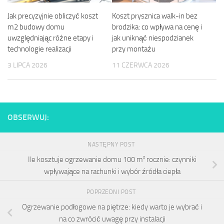
Jak precyzyjnie obliczyć koszt
Koszt prysznica walk-in bez
m2 budowy domu
brodzika: co wpływa na cenę i
uwzględniając różne etapy i
jak uniknąć niespodzianek
technologie realizacji
przy montażu
3 LIPCA 2026
11 CZERWCA 2026
OBSERWUJ:
NASTĘPNY POST
Ile kosztuje ogrzewanie domu 100 m² rocznie: czynniki
wpływające na rachunki i wybór źródła ciepła
POPRZEDNI POST
Ogrzewanie podłogowe na piętrze: kiedy warto je wybrać i
na co zwrócić uwagę przy instalacji