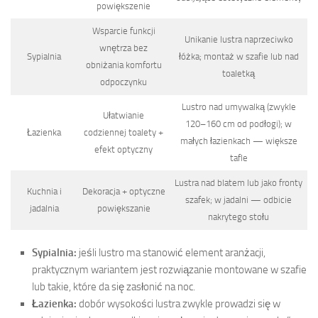
powiększenie
Wsparcie funkcji
Unikanie lustra naprzeciwko
wnętrza bez
Sypialnia
łóżka; montaż w szafie lub nad
obniżania komfortu
toaletką
odpoczynku
Lustro nad umywalką (zwykle
Ułatwianie
120–160 cm od podłogi); w
Łazienka
codziennej toalety +
małych łazienkach — większe
efekt optyczny
tafle
Lustra nad blatem lub jako fronty
Kuchnia i
Dekoracja + optyczne
szafek; w jadalni — odbicie
jadalnia
powiększanie
nakrytego stołu
Sypialnia:
jeśli lustro ma stanowić element aranżacji,
praktycznym wariantem jest rozwiązanie montowane w szafie
lub takie, które da się zasłonić na noc.
Łazienka:
dobór wysokości lustra zwykle prowadzi się w