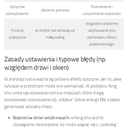
Optyczne
Podniesienie i
Ułożenie pionowe
podwyższenie
uczytelnienie wysokości
Wygodne codzienne
Funkcja
W strefie nad konsolą lub
użytkowanie przy
praktyczna
małą szafką
zachowaniu efektu
przestrzennego
Zasady ustawienia i typowe błędy (np.
względem drzwi i okien)
W aranżacji lustra ważne są zarówno efekty optyczne, jak i to, jakie
sytuacje w przestrzeni może ono wzmacniać. W podejściu feng
shui unika się ustawiania lustra w miejscach, które mogą
powodować rozproszenie lub „odpływ” dobrej energii
Chi
, a także
generować wizualny chaos.
Naprzeciw drzwi wejściowych:
w feng shui jest to
rozwiązanie niewskazane, bo może wiązać się z „ucieczką”