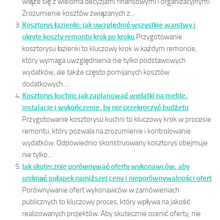
wiąże się z wieloma decyzjami finansowymi i organizacyjnymi.
Zrozumienie kosztów związanych z...
Kosztorys łazienki: jak uwzględnić wszystkie warstwy i
ukryte koszty remontu krok po kroku
Przygotowanie
kosztorysu łazienki to kluczowy krok w każdym remoncie,
który wymaga uwzględnienia nie tylko podstawowych
wydatków, ale także często pomijanych kosztów
dodatkowych....
Kosztorys kuchni: jak zaplanować wydatki na meble,
instalacje i wykończenie, by nie przekroczyć budżetu
Przygotowanie kosztorysu kuchni to kluczowy krok w procesie
remontu, który pozwala na zrozumienie i kontrolowanie
wydatków. Odpowiednio skonstruowany kosztorys obejmuje
nie tylko...
Jak skutecznie porównywać oferty wykonawców, aby
uniknąć pułapek najniższej ceny i nieporównywalności ofert
Porównywanie ofert wykonawców w zamówieniach
publicznych to kluczowy proces, który wpływa na jakość
realizowanych projektów. Aby skutecznie ocenić oferty, nie