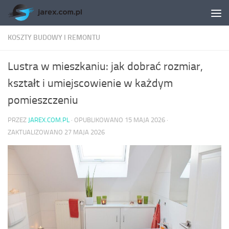
Skip to content
KOSZTY BUDOWY I REMONTU
Lustra w mieszkaniu: jak dobrać rozmiar,
kształt i umiejscowienie w każdym
pomieszczeniu
PRZEZ
JAREX.COM.PL
· OPUBLIKOWANO
15 MAJA 2026
·
ZAKTUALIZOWANO
27 MAJA 2026