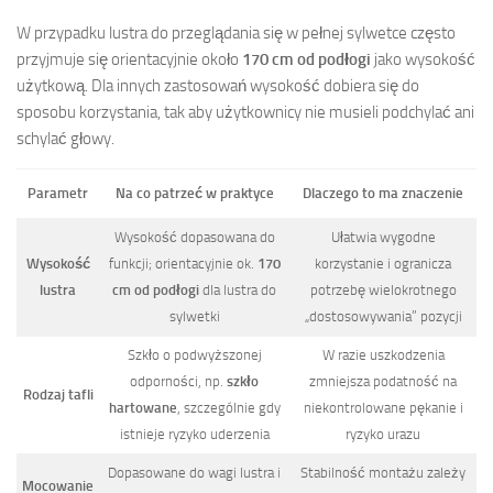
W przypadku lustra do przeglądania się w pełnej sylwetce często
przyjmuje się orientacyjnie około
170 cm od podłogi
jako wysokość
użytkową. Dla innych zastosowań wysokość dobiera się do
sposobu korzystania, tak aby użytkownicy nie musieli podchylać ani
schylać głowy.
Parametr
Na co patrzeć w praktyce
Dlaczego to ma znaczenie
Wysokość dopasowana do
Ułatwia wygodne
Wysokość
funkcji; orientacyjnie ok.
170
korzystanie i ogranicza
lustra
cm od podłogi
dla lustra do
potrzebę wielokrotnego
sylwetki
„dostosowywania” pozycji
Szkło o podwyższonej
W razie uszkodzenia
odporności, np.
szkło
zmniejsza podatność na
Rodzaj tafli
hartowane
, szczególnie gdy
niekontrolowane pękanie i
istnieje ryzyko uderzenia
ryzyko urazu
Dopasowane do wagi lustra i
Stabilność montażu zależy
Mocowanie