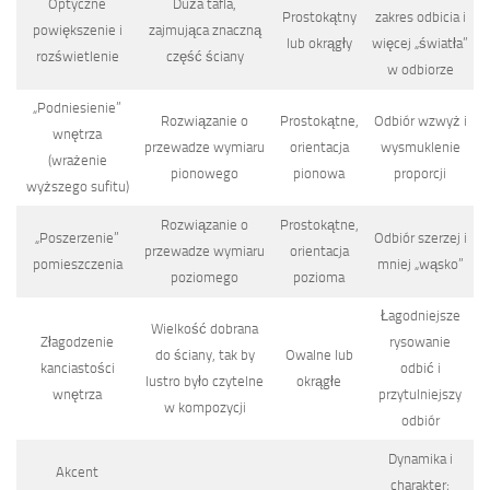
Optyczne
Duża tafla,
Prostokątny
zakres odbicia i
powiększenie i
zajmująca znaczną
lub okrągły
więcej „światła”
rozświetlenie
część ściany
w odbiorze
„Podniesienie”
Rozwiązanie o
Prostokątne,
Odbiór wzwyż i
wnętrza
przewadze wymiaru
orientacja
wysmuklenie
(wrażenie
pionowego
pionowa
proporcji
wyższego sufitu)
Rozwiązanie o
Prostokątne,
„Poszerzenie”
Odbiór szerzej i
przewadze wymiaru
orientacja
pomieszczenia
mniej „wąsko”
poziomego
pozioma
Łagodniejsze
Wielkość dobrana
Złagodzenie
rysowanie
do ściany, tak by
Owalne lub
kanciastości
odbić i
lustro było czytelne
okrągłe
wnętrza
przytulniejszy
w kompozycji
odbiór
Dynamika i
Akcent
charakter;