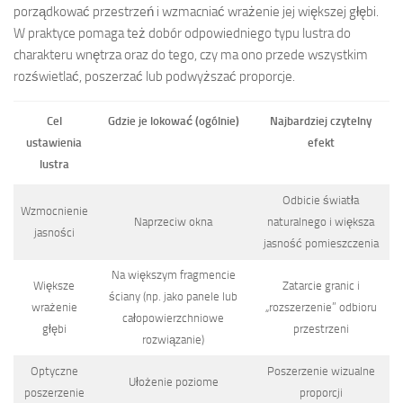
porządkować przestrzeń i wzmacniać wrażenie jej większej głębi.
W praktyce pomaga też dobór odpowiedniego typu lustra do
charakteru wnętrza oraz do tego, czy ma ono przede wszystkim
rozświetlać, poszerzać lub podwyższać proporcje.
Cel
Gdzie je lokować (ogólnie)
Najbardziej czytelny
ustawienia
efekt
lustra
Odbicie światła
Wzmocnienie
Naprzeciw okna
naturalnego i większa
jasności
jasność pomieszczenia
Na większym fragmencie
Większe
Zatarcie granic i
ściany (np. jako panele lub
wrażenie
„rozszerzenie” odbioru
całopowierzchniowe
głębi
przestrzeni
rozwiązanie)
Optyczne
Poszerzenie wizualne
Ułożenie poziome
poszerzenie
proporcji