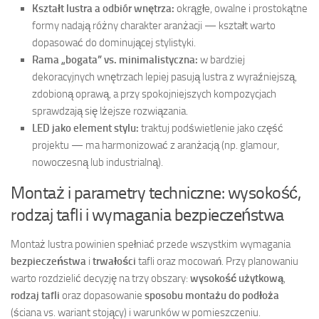
Kształt lustra a odbiór wnętrza:
okrągłe, owalne i prostokątne
formy nadają różny charakter aranżacji — kształt warto
dopasować do dominującej stylistyki.
Rama „bogata” vs. minimalistyczna:
w bardziej
dekoracyjnych wnętrzach lepiej pasują lustra z wyraźniejszą,
zdobioną oprawą, a przy spokojniejszych kompozycjach
sprawdzają się lżejsze rozwiązania.
LED jako element stylu:
traktuj podświetlenie jako część
projektu — ma harmonizować z aranżacją (np. glamour,
nowoczesną lub industrialną).
Montaż i parametry techniczne: wysokość,
rodzaj tafli i wymagania bezpieczeństwa
Montaż lustra powinien spełniać przede wszystkim wymagania
bezpieczeństwa
i
trwałości
tafli oraz mocowań. Przy planowaniu
warto rozdzielić decyzję na trzy obszary:
wysokość użytkową
,
rodzaj tafli
oraz dopasowanie
sposobu montażu do podłoża
(ściana vs. wariant stojący) i warunków w pomieszczeniu.