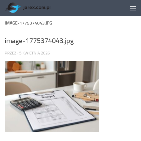
Skip to content
IMAGE-1775374043.JPG
image-1775374043.jpg
PRZEZ
·
5 KWIETNIA 2026