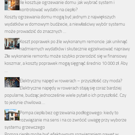
Ile kosztuje ogrzewanie domu: jak wybrać system i
kontrolować wydatki na ciepło?
Koszty ogrzewania domu mogą być jednym z największych
wydatków w domowym budżecie, a niewłaściwy wybór systemu
może prowadzić do znacznych …
Koszt poprawek po źle wykonanym remoncie: jak uniknąć
nadmiernych wydatków i skutecznie egzekwować naprawy
Złe wykonanie remontu może szybko przerodzić się w finansowy
koszmar, a koszty poprawek mogą sięgnąć średnio 10 000 zł. Aby
…
Elektryczny napęd w rowerach – przyszłość czy moda?
Elektryczne napędy w rowerach stają się coraz bardziej
popularne, budząc jednocześnie wiele pytań o ich przyszłość. Czy
to jedynie chwilowa …
Pompa ciepła bez ogrzewania podłogowego: kiedy to
rozwiązanie ma sens i na co zwrócić uwagę przy wyborze
systemu grzewczego
Pompa ciepła może być efektywnym rozwiązaniem nawet w