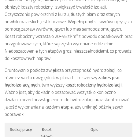
obniżyć koszty robocizny i zwiększyć trwałość izolacji.
Oczyszczenie powierzchni z kurzu, tłustych plam oraz starych
powłok malarskich jest kluczowe. Wypełnij ubytki i wyrównaj rysy za
pomocą zapraw wyrównujących lub mas samopoziomujących.
Koszt robocizny wzrasta o 20-45 zł/m² z powodu dodatkowych prac
przygotowawczych, które są często wyceniane oddzielnie.
Niedoszacowanie tych etapów grozi nieszczelnościami, co prowadzi
do kosztownych napraw.
Gruntowanie podłoża zwiększa przyczepność hydroizolacji, co
również warto uwzględnić w planach. Im szerszy
zakres prac
hydroizolacyjnych
, tym wyższy
koszt robocizny hydroizolacji
.
Ważne jest, aby dokładnie oszacować wszystkie konieczne
działania przed przystąpieniem do hydroizolacji oraz skontrolować
jakość wykonania na każdym etapie, aby uniknąć późniejszych
poprawek.
Rodzaj pracy
Koszt
Opis
(zł/m²)