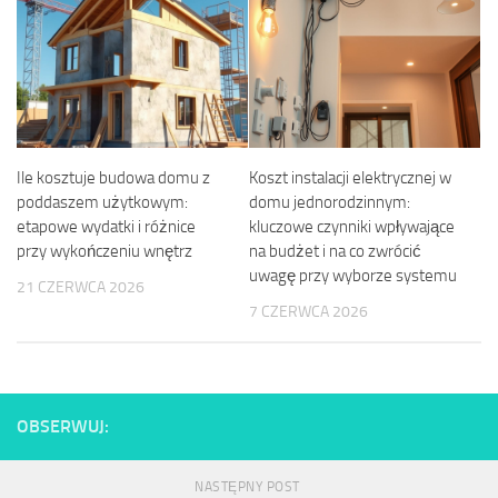
Ile kosztuje budowa domu z
Koszt instalacji elektrycznej w
poddaszem użytkowym:
domu jednorodzinnym:
etapowe wydatki i różnice
kluczowe czynniki wpływające
przy wykończeniu wnętrz
na budżet i na co zwrócić
uwagę przy wyborze systemu
21 CZERWCA 2026
7 CZERWCA 2026
OBSERWUJ:
NASTĘPNY POST