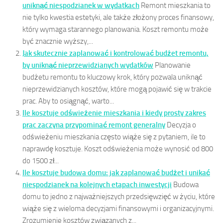
uniknąć niespodzianek w wydatkach
Remont mieszkania to
nie tylko kwestia estetyki, ale także złożony proces finansowy,
który wymaga starannego planowania. Koszt remontu może
być znacznie wyższy,...
Jak skutecznie zaplanować i kontrolować budżet remontu,
by uniknąć nieprzewidzianych wydatków
Planowanie
budżetu remontu to kluczowy krok, który pozwala uniknąć
nieprzewidzianych kosztów, które mogą pojawić się w trakcie
prac. Aby to osiągnąć, warto...
Ile kosztuje odświeżenie mieszkania i kiedy prosty zakres
prac zaczyna przypominać remont generalny
Decyzja o
odświeżeniu mieszkania często wiąże się z pytaniem, ile to
naprawdę kosztuje. Koszt odświeżenia może wynosić od 800
do 1500 zł...
Ile kosztuje budowa domu: jak zaplanować budżet i unikać
niespodzianek na kolejnych etapach inwestycji
Budowa
domu to jedno z najważniejszych przedsięwzięć w życiu, które
wiąże się z wieloma decyzjami finansowymi i organizacyjnymi.
Zrozumienie kosztów związanych z...