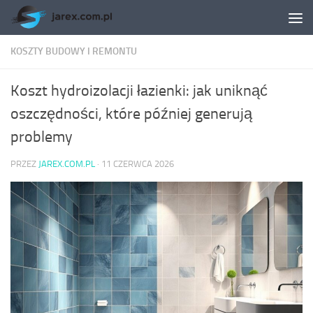
Skip to content
KOSZTY BUDOWY I REMONTU
Koszt hydroizolacji łazienki: jak uniknąć
oszczędności, które później generują
problemy
PRZEZ
JAREX.COM.PL
·
11 CZERWCA 2026