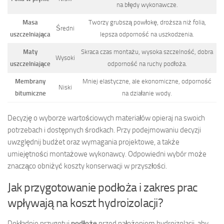
na błędy wykonawcze.
Masa
Tworzy grubszą powłokę, droższa niż folia,
Średni
uszczelniająca
lepsza odporność na uszkodzenia.
Maty
Skraca czas montażu, wysoka szczelność, dobra
Wysoki
uszczelniające
odporność na ruchy podłoża.
Membrany
Mniej elastyczne, ale ekonomiczne, odporność
Niski
bitumiczne
na działanie wody.
Decyzję o wyborze wartościowych materiałów opieraj na swoich
potrzebach i dostępnych środkach. Przy podejmowaniu decyzji
uwzględnij budżet oraz wymagania projektowe, a także
umiejętności montażowe wykonawcy. Odpowiedni wybór może
znacząco obniżyć koszty konserwacji w przyszłości.
Jak przygotowanie podłoża i zakres prac
wpływają na koszt hydroizolacji?
Dokładnie przygotuj
podłoże
przed nałożeniem hydroizolacji, aby