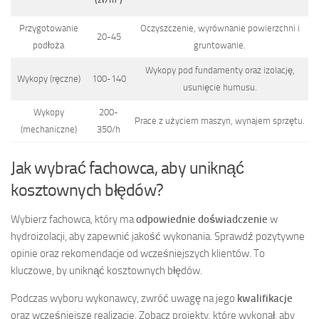
Przygotowanie
Oczyszczenie, wyrównanie powierzchni i
20-45
podłoża
gruntowanie.
Wykopy pod fundamenty oraz izolację,
Wykopy (ręczne)
100-140
usunięcie humusu.
Wykopy
200-
Prace z użyciem maszyn, wynajem sprzętu.
(mechaniczne)
350/h
Jak wybrać fachowca, aby uniknąć
kosztownych błędów?
Wybierz fachowca, który ma
odpowiednie doświadczenie
w
hydroizolacji, aby zapewnić jakość wykonania. Sprawdź pozytywne
opinie oraz rekomendacje od wcześniejszych klientów. To
kluczowe, by uniknąć kosztownych błędów.
Podczas wyboru wykonawcy, zwróć uwagę na jego
kwalifikacje
oraz wcześniejsze realizacje. Zobacz projekty, które wykonał, aby