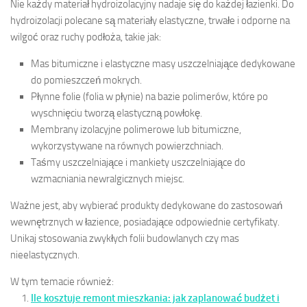
Nie każdy materiał hydroizolacyjny nadaje się do każdej łazienki. Do
hydroizolacji polecane są materiały elastyczne, trwałe i odporne na
wilgoć oraz ruchy podłoża, takie jak:
Mas bitumiczne i elastyczne masy uszczelniające dedykowane
do pomieszczeń mokrych.
Płynne folie (folia w płynie) na bazie polimerów, które po
wyschnięciu tworzą elastyczną powłokę.
Membrany izolacyjne polimerowe lub bitumiczne,
wykorzystywane na równych powierzchniach.
Taśmy uszczelniające i mankiety uszczelniające do
wzmacniania newralgicznych miejsc.
Ważne jest, aby wybierać produkty dedykowane do zastosowań
wewnętrznych w łazience, posiadające odpowiednie certyfikaty.
Unikaj stosowania zwykłych folii budowlanych czy mas
nieelastycznych.
W tym temacie również:
Ile kosztuje remont mieszkania: jak zaplanować budżet i