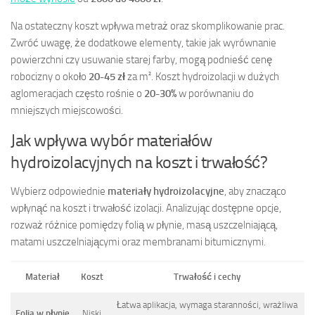
Na ostateczny koszt wpływa metraż oraz skomplikowanie prac.
Zwróć uwagę, że dodatkowe elementy, takie jak wyrównanie
powierzchni czy usuwanie starej farby, mogą podnieść cenę
robocizny o około
20-45 zł
za m². Koszt hydroizolacji w dużych
aglomeracjach często rośnie o
20-30%
w porównaniu do
mniejszych miejscowości.
Jak wpływa wybór materiałów
hydroizolacyjnych na koszt i trwałość?
Wybierz odpowiednie
materiały hydroizolacyjne
, aby znacząco
wpłynąć na koszt i trwałość izolacji. Analizując dostępne opcje,
rozważ różnice pomiędzy folią w płynie, masą uszczelniającą,
matami uszczelniającymi oraz membranami bitumicznymi.
Materiał
Koszt
Trwałość i cechy
Łatwa aplikacja, wymaga staranności, wrażliwa
Folia w płynie
Niski