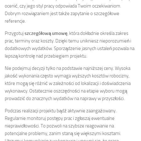
ocenić, czy jego styl pracy odpowiada Twoim oczekiwaniom.
Dobrym rozwiązaniem jest także zapytanie o szczegółowe
referencje.
Przygotuj
szczegółową umowę
, która dokładnie określa zakres
prac, terminy oraz koszty. Dzięki temu unikniesz nieporozumień i
dodatkowych wydatków. Sporządzenie jasnych ustaleń pozwala na
lepszą kontrolę nad przebiegiem projektu.
Nie podejmuj decyzji tylko na podstawie najniższej ceny. Wysoka
jakość wykonania często wymaga wyższych kosztów robocizny,
które mogą się różnić w zależności od lokalizacji i doświadczenia
wykonawcy. Ostatecznie oszczędności na etapie wyboru mogą
prowadzić do znacznych wydatków na naprawy w przyszłości.
Podczas realizacji projektu bądź aktywnie zaangażowany.
Regularnie monitoruj postępy prac i zgłaszaj ewentualne
nieprawidłowości. To pozwoli na szybsze reagowanie na
potencjalne problemy, zanim staną się większymi kosztami.
Utrzymuj komunikację z wykonawcą i upewnij się, że prace