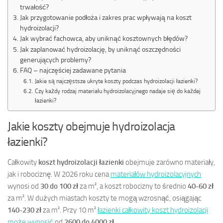
trwałość?
Jak przygotowanie podłoża i zakres prac wpływają na koszt
hydroizolacji?
Jak wybrać fachowca, aby uniknąć kosztownych błędów?
Jak zaplanować hydroizolację, by uniknąć oszczędności
generujących problemy?
FAQ – najczęściej zadawane pytania
Jakie są najczęstsze ukryte koszty podczas hydroizolacji łazienki?
Czy każdy rodzaj materiału hydroizolacyjnego nadaje się do każdej
łazienki?
Jakie koszty obejmuje hydroizolacja
łazienki?
Całkowity
koszt hydroizolacji łazienki
obejmuje zarówno materiały,
jak i robociznę. W 2026 roku cena
materiałów hydroizolacyjnych
wynosi od
30 do 100 zł
za m², a koszt robocizny to średnio
40-60 zł
za m². W dużych miastach koszty te mogą wzrosnąć, osiągając
140-230 zł
za m². Przy 10 m²
łazienki całkowity koszt hydroizolacji
może wynosić
od
2600 do 4000 zł
.