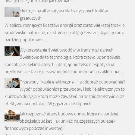
uwagę na czynniki takie jak rozmiar …
Elektryczna alternatywa dla tradycyjnych kotłów
grzewczych
W obliczu rosnących kosztów energii oraz coraz większej troski o
środowisko naturalne, elektryczne kotły grzewcze stają się coraz
bardziej popularnym …
Wykorzystanie światłowodów w transmisji danych
Światłowody to technologia, która zrewolucjonizowała
sposób przesyłania danych, oferując nie tylko niespotykaną
prędkość, ale także niezawodność i odporność na zakłócenia. …
Przewody i kable elektryczne – jak dobrać odpowiednie?
Wybór odpowiednich przewodów i kabli elektrycznych to
kluczowa decyzja, która może zaważyć na bezpieczeństwie oraz
efektywności instalacji. W gąszczu dostępnych …
Jak rozpoznać etapy budowy domu, które najbardziej
obciążają budżet i jak unikać najczęstszych pułapek
finansowych podczas inwestycji