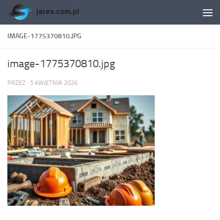
Skip to content
IMAGE-1775370810.JPG
image-1775370810.jpg
PRZEZ
·
5 KWIETNIA 2026