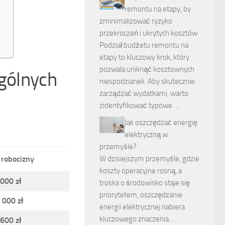
remontu na etapy, by
zminimalizować ryzyko
przekroczeń i ukrytych kosztów
Podział budżetu remontu na
etapy to kluczowy krok, który
pozwala uniknąć kosztownych
ególnych
niespodzianek. Aby skutecznie
zarządzać wydatkami, warto
zidentyfikować typowe …
Jak oszczędzać energię
elektryczną w
przemyśle?
 robocizny
W dzisiejszym przemyśle, gdzie
koszty operacyjne rosną, a
 000 zł
troska o środowisko staje się
priorytetem, oszczędzanie
 000 zł
energii elektrycznej nabiera
kluczowego znaczenia. …
 600 zł