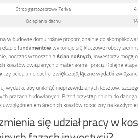
Strop gęstożebrowy Teriva
4
Ocieplenie dachu
14
na w budowie domu rośnie proporcjonalnie do skomplikowan
a etapie
fundamentów
wykonuje się kluczowe roboty ziemne 
nie, podczas wznoszenia
ścian nośnych
, inwestorzy mogą 
h kosztów związanych z materiałami i pracą. Kolejne etapy,
w
czy ocieplanie dachu, zwiększają łączne wydatki związane
uj wydatki, aby uniknąć nieprzewidzianych kosztów, szczeg
ych pracach budowlanych. Przed przystąpieniem do danego 
z uwzględnieniem średnich kosztów robocizny na każdym et
 zmienia się udział pracy w ko
ejnych fazach inwestycji?