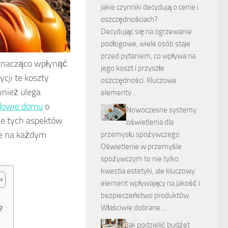
jakie czynniki decydują o cenie i
oszczędnościach?
Decydując się na ogrzewanie
podłogowe, wiele osób staje
przed pytaniem, co wpływa na
 znacząco wpłynąć
jego koszt i przyszłe
cji te koszty
oszczędności. Kluczowe
wnież ulega
elementy …
dowie domu
o
Nowoczesne systemy
ie tych aspektów
oświetlenia dla
je na każdym
przemysłu spożywczego
Oświetlenie w przemyśle
spożywczym to nie tylko
kwestia estetyki, ale kluczowy
element wpływający na jakość i
bezpieczeństwo produktów.
Właściwie dobrane …
?
Jak podzielić budżet