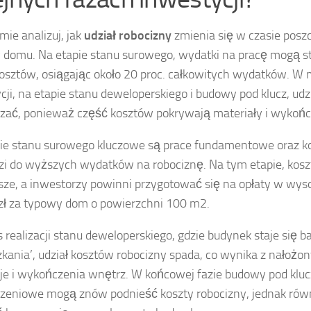
ie analizuj, jak
udział robocizny
zmienia się w czasie posz
domu. Na etapie stanu surowego, wydatki na pracę mogą 
osztów, osiągając około 20 proc. całkowitych wydatków. W 
cji, na etapie stanu deweloperskiego i budowy pod klucz, udz
zać, ponieważ część kosztów pokrywają materiały i wykońc
ie stanu surowego kluczowe są prace fundamentowe oraz ko
i do wyższych wydatków na robociznę. Na tym etapie, kosz
ze, a inwestorzy powinni przygotować się na opłaty w wyso
 zł za typowy dom o powierzchni 100 m2.
 realizacji stanu deweloperskiego, gdzie budynek staje się b
kania’, udział kosztów robocizny spada, co wynika z nałoż
cje i wykończenia wnętrz. W końcowej fazie budowy pod kluc
eniowe mogą znów podnieść koszty robocizny, jednak rów