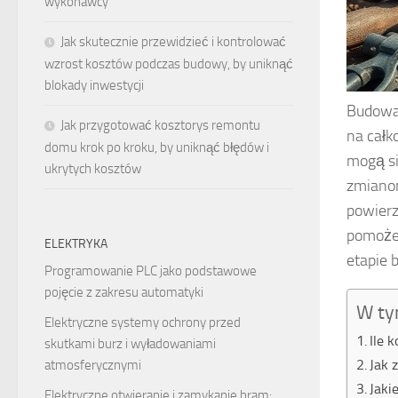
wykonawcy
Jak skutecznie przewidzieć i kontrolować
wzrost kosztów podczas budowy, by uniknąć
blokady inwestycji
Budowa 
Jak przygotować kosztorys remontu
na całk
domu krok po kroku, by uniknąć błędów i
mogą si
ukrytych kosztów
zmianom
powierz
pomoże 
ELEKTRYKA
etapie 
Programowanie PLC jako podstawowe
pojęcie z zakresu automatyki
W ty
Elektryczne systemy ochrony przed
Ile 
skutkami burz i wyładowaniami
Jak 
atmosferycznymi
Jaki
Elektryczne otwieranie i zamykanie bram: