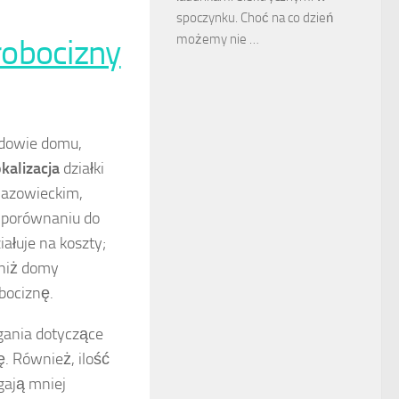
spoczynku. Choć na co dzień
możemy nie …
robocizny
dowie domu,
okalizacja
działki
mazowieckim,
 porównaniu do
ałuje na koszty;
 niż domy
bociznę.
ania dotyczące
. Również, ilość
ają mniej