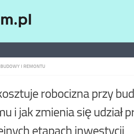
 BUDOWY I REMONTU
 kosztuje robocizna przy bu
u i jak zmienia się udział p
ejnych etapach inwestycji