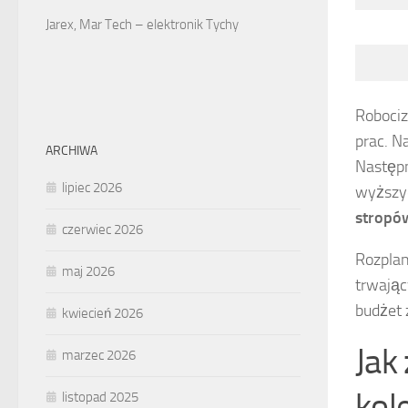
Jarex, Mar Tech – elektronik Tychy
Robociz
prac. N
ARCHIWA
Następ
lipiec 2026
wyższyc
stropó
czerwiec 2026
Rozplan
maj 2026
trwając
budżet 
kwiecień 2026
Jak
marzec 2026
kol
listopad 2025