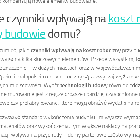
ć kompensują nowe elementy budowlane.
ie czynniki wpływają na
koszt 
y budowie
domu?
zumieć, jakie
czynniki wpływają na koszt robocizny
przy bu
wagę na kilka kluczowych elementów. Przede wszystkim,
l
e znaczenie – w dużych miastach oraz w województwach 
ąskim i małopolskim ceny robocizny są zazwyczaj wyższe w
zych miejscowości. Wybór
technologii budowy
również oddzi
jne murowanie jest z reguły droższe i bardziej czasochłonne
towe czy prefabrykowane, które mogą obniżyć wydatki na ro
rozważyć standard wykończenia budynku. Im wyższe wymag
 materiałów oraz wykończenia, tym większe nakłady na pracę
acji wpływa na przychody – domy parterowe często wymag