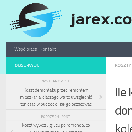
Skip to content
Współpraca i kontakt
OBSERWUJ:
KOSZTY
NASTĘPNY POST
Ile
Koszt demontażu przed remontem
mieszkania: dlaczego warto uwzględnić
ten etap w budżecie i jak go oszacować
dom
POPRZEDNI POST
kol
Koszt wywozu gruzu po remoncie: co