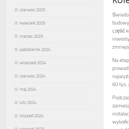
czerwiec 2025
Świadom
budowy 
kwiecień 2025
część k
marzec 2025
inwesty
zmniejs
październik 2024
Na etap
wrzesień 2024
prowadz
najwyżs
czerwiec 2024
60 tys.
maj 2024
Podczas
luty 2024
zamiesz
instala
styczeń 2024
wykończ