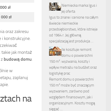
Niemiecka marka Igus i
 000 zł
jej oferta
 000 zł
Igus to znane i cenione na całym
świecie niemieckie
przedsiębiorstwo, które istnieje
ia oraz zakresu
od 1964 r. Jej główną
i konstrukcyjne.
specjalizacją jest produkcja …
oczekiwać
Ile kosztuje remont
 takie jak montaż
domu o powierzchni
 z
budową domu
.
150 m²: wyzwania, koszty i
wpływ metrażu na budżet oraz
ólnie w
logistykę prac
etapu, zaplanuj
Remont domu o powierzchni
apie.
150 m² może być znaczącym
wyzwaniem, zarówno pod
sztach na
względem finansowym, jak i
organizacyjnym. Koszty mogą
sięgać …