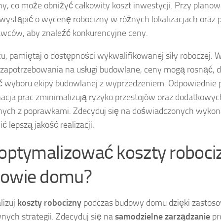
ny, co może obniżyć całkowity koszt inwestycji. Przy plano
ystąpić o wycenę robocizny w różnych lokalizacjach oraz 
wców, aby znaleźć konkurencyjne ceny.
u, pamiętaj o dostępności wykwalifikowanej siły roboczej. 
zapotrzebowania na usługi budowlane, ceny mogą rosnąć, d
 wyboru ekipy budowlanej z wyprzedzeniem. Odpowiednie 
acja prac zminimalizują ryzyko przestojów oraz dodatkowy
nych z poprawkami. Zdecyduj się na doświadczonych wyko
ć lepszą jakość realizacji.
 optymalizować koszty roboci
owie domu?
lizuj
koszty robocizny
podczas budowy domu dzięki zastoso
nych strategii. Zdecyduj się na
samodzielne zarządzanie
pr