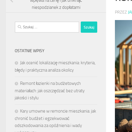
wpływa na cenę i jak uniknąć
niespodzianek z dopłatami
PRZEZ
J
Szukaj:
OSTATNIE WPISY
Jak ocenić lokalizację mieszkania: kryteria,
błędy i praktyczna analiza okolicy
Remont łazienki na budżetowych
materiałach: jak oszczędzać bez utraty
jakości i stylu
Kary umowne w remoncie mieszkania: jak
chronić budżet i egzekwować
odszkodowania za opóźnienia i wady