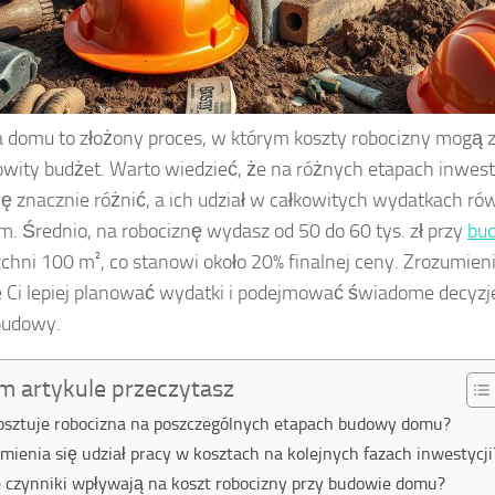
domu to złożony proces, w którym koszty robocizny mogą
owity budżet. Warto wiedzieć, że na różnych etapach inwesty
ę znacznie różnić, a ich udział w całkowitych wydatkach ró
. Średnio, na robociznę wydasz od 50 do 60 tys. zł przy
bu
chni 100 m², co stanowi około 20% finalnej ceny. Zrozumien
Ci lepiej planować wydatki i podejmować świadome decyz
budowy.
m artykule przeczytasz
kosztuje robocizna na poszczególnych etapach budowy domu?
zmienia się udział pracy w kosztach na kolejnych fazach inwestycji
e czynniki wpływają na koszt robocizny przy budowie domu?