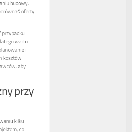
waniu budowy,
porównać oferty
W przypadku
latego warto
planowanie i
ch kosztów
nawców, aby
zny przy
waniu kilku
ojektem, co