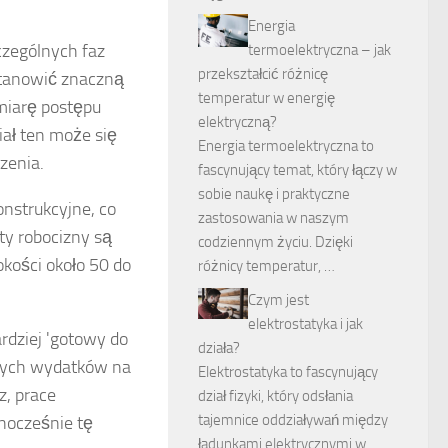
Energia
czególnych faz
termoelektryczna – jak
przekształcić różnicę
stanowić znaczną
temperatur w energię
miarę postępu
elektryczną?
iał ten może się
Energia termoelektryczna to
zenia.
fascynujący temat, który łączy w
sobie naukę i praktyczne
nstrukcyjne, co
zastosowania w naszym
ty robocizny są
codziennym życiu. Dzięki
kości około 50 do
różnicy temperatur, …
Czym jest
elektrostatyka i jak
ardziej 'gotowy do
działa?
onych wydatków na
Elektrostatyka to fascynujący
z, prace
dział fizyki, który odsłania
tajemnice oddziaływań między
nocześnie tę
ładunkami elektrycznymi w