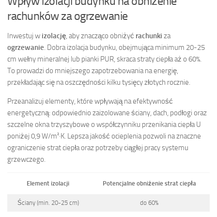
Wpływ izolacji budynku na obniżenie
rachunków za ogrzewanie
Inwestuj w
izolację
, aby znacząco obniżyć
rachunki
za
ogrzewanie
. Dobra izolacja budynku, obejmująca minimum 20-25
cm wełny mineralnej lub pianki PUR, skraca straty ciepła aż o 60%.
To prowadzi do mniejszego zapotrzebowania na energię,
przekładając się na oszczędności kilku tysięcy złotych rocznie.
Przeanalizuj elementy, które wpływają na efektywność
energetyczną: odpowiednio zaizolowane ściany, dach, podłogi oraz
szczelne okna trzyszybowe o współczynniku przenikania ciepła U
poniżej 0,9 W/m²·K. Lepsza jakość ocieplenia pozwoli na znaczne
ograniczenie strat ciepła oraz potrzeby ciągłej pracy systemu
grzewczego.
Element izolacji
Potencjalne obniżenie strat ciepła
Ściany (min. 20-25 cm)
do 60%