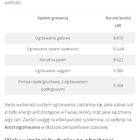
wartości:
System grzewczy
Roczne koszty
(zł)
Ogrzewanie gazowe
8 810
Ogrzewanie olejem opałowym
10 448
Kocioł na pellet
8 022
Ogrzewanie węglem
5 580
Pompa ciepła (gruntowa, z ogrzewaniem
5 269
podłogowym)
Kiedy wybierasz system ogrzewania, zastanów się, jakie paliwo lub
źródło energii jest dostępne w Twojej okolicy oraz jakie są zmiany
jego cen. Zwróć uwagę na efektywność systemów, co wpłynie na
koszt ogrzewania
w dłuższej perspektywie czasowej.