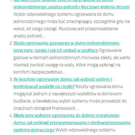
jednorodzinnego: analiza potrzeb i kluczowe kryteria decyzji
Wybór odpowiedniego systemu ogrzewania do domu
jednorodzinnego może być zniechęcający, szczególnie gdy nie
wiesz, od czego zacząć. Kluczowe jest przeprowadzenie
analizy potrzeb...
Wady ogrzewania gazowego w domu jednorodzinnym:
przyczyny, ryzyka i jak ich unikać w praktyce
Ogrzewanie
gazowe w domach jednorodzinnych ma swoje zalety, ale warto
również zwrócić uwagę na wady, które mogą wpłynąć na
komfort i bezpieczeństwo...
Ile kosztuje ogrzewanie domu: jak wybrać system i
kontrolować wydatki na ciepło?
Koszty ogrzewania domu
mogą być jednym z największych wydatków w domowym
budżecie, a niewłaściwy wybór systemu może prowadzić do
znacznych obciążeń finansowych....
Błędy przy wyborze ogrzewania do dobrze ocieplonego
domu: jak uniknąć przewymiarowania i niedowymiarowania
systemu grzewczego
Wybór odpowiedniego systemu