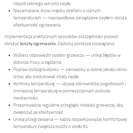
niepotrzebnego wzrostu ciepła.
Niezamykanie drzwi między strefami o różnych
temperaturach — nieprawidłowe zarządzanie ciepłem obniża
efektywność ogrzewania.
Implementacja praktycznych sposobów oszczędności pozwoli
obniżyć
koszty ogrzewania
. Zastosuj poniższe rozwiązania:
Wybierz odpowiedni system grzewczy — unikaj błędów w
doborze mocy urządzenia.
Popraw izolację budynku — zainwestuj w dobrej jakości okna i
drzwi, aby zredukować straty ciepła.
Kontroluj temperaturę — używaj sterowników pogodowych i
zmniejszaj temperaturę w pomieszczeniach podczas
nieobecności.
Przeprowadzaj regularne przeglądy instalacji grzewczej, aby
zwiększyć jej efektywność.
Unikaj przegrzewania — każdy stopień powyżej komfortowej
temperatury zwiększa koszty o około 6%.