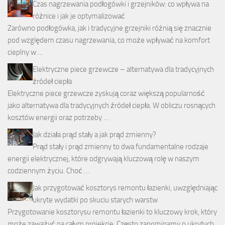
Czas nagrzewania podłogówki i grzejników: co wpływa na
różnice i jak je optymalizować
Zarówno podłogówka, jak i tradycyjne grzejniki różnią się znacznie
pod względem czasu nagrzewania, co może wpływać na komfort
cieplny w …
Elektryczne piece grzewcze – alternatywa dla tradycyjnych
źródeł ciepła
Elektryczne piece grzewcze zyskują coraz większą popularność
jako alternatywa dla tradycyjnych źródeł ciepła. W obliczu rosnących
kosztów energii oraz potrzeby …
Jak działa prąd stały a jak prąd zmienny?
Prąd stały i prąd zmienny to dwa fundamentalne rodzaje
energii elektrycznej, które odgrywają kluczową rolę w naszym
codziennym życiu. Choć …
Jak przygotować kosztorys remontu łazienki, uwzględniając
ukryte wydatki po skuciu starych warstw
Przygotowanie kosztorysu remontu łazienki to kluczowy krok, który
może zaważyć na całym projekcie. Często zapominamy o ukrytych