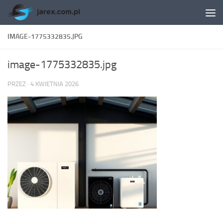
Skip to content
IMAGE-1775332835.JPG
image-1775332835.jpg
PRZEZ
·
4 KWIETNIA 2026