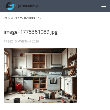
Skip to content
IMAGE-1775361089.JPG
image-1775361089.jpg
PRZEZ
·
5 KWIETNIA 2026