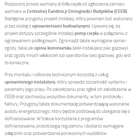
Rozpocznij proces wymiany źródła ciepła od zgłoszenia zamiaru
wymiany w
Centralnej Ewidencji Emisyjności Budynków (CEEB)
.
Następnie przygotuj projekt instalacji, który powinien być wykonany
przez osobę z
uprawnieniami budowlanymi
. Upewnij się, że
projekt dotyczy szczególnie instalacji
pomp ciepła
w połączeniu z
ogrzewaniem podłogowym. Zgromadź także wymagane opinie i
zgody, takie jak
opinia kominiarska
(jeśli instalujesz piec gazowy)
oraz zgody innych właścicieli lub operatorów sieci gazowej, gdy jest
to konieczne.
Przy montażu i odbiorze technicznym korzystaj z usług
uprawnionego instalatora
, który sprawdzi szczelność systemu i
parametry jego pracy. Po zakończeniu prac zgłoś ich zakończenie w
CEEB oraz zarchiwizuj wszystkie dokumenty, w tym protokoły i
faktury. Przygotuj także dokumentację potwierdzającą wykonanie
audytu energetycznego, który będzie podstawą do ubiegania się o
dofinansowanie. W trakcie korzystania z programów
dofinansowania, przestrzegaj regulaminu i dostarcz wymagane
załączniki oraz potwierdzenia poniesionych wydatków.