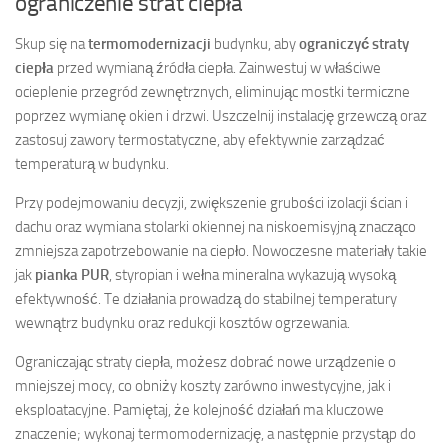
ograniczenie strat ciepła
Skup się na
termomodernizacji
budynku, aby
ograniczyć straty
ciepła
przed wymianą źródła ciepła. Zainwestuj w właściwe
ocieplenie przegród zewnętrznych, eliminując mostki termiczne
poprzez wymianę okien i drzwi. Uszczelnij instalację grzewczą oraz
zastosuj zawory termostatyczne, aby efektywnie zarządzać
temperaturą w budynku.
Przy podejmowaniu decyzji, zwiększenie grubości izolacji ścian i
dachu oraz wymiana stolarki okiennej na niskoemisyjną znacząco
zmniejsza zapotrzebowanie na ciepło. Nowoczesne materiały takie
jak
pianka PUR
, styropian i wełna mineralna wykazują wysoką
efektywność. Te działania prowadzą do stabilnej temperatury
wewnątrz budynku oraz redukcji kosztów ogrzewania.
Ograniczając straty ciepła, możesz dobrać nowe urządzenie o
mniejszej mocy, co obniży koszty zarówno inwestycyjne, jak i
eksploatacyjne. Pamiętaj, że kolejność działań ma kluczowe
znaczenie; wykonaj termomodernizację, a następnie przystąp do