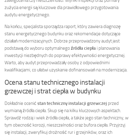
zawilgocenia czy nieszczelności. Wyniki inspekcji oraz pomiary
zużycia energii są kluczowe dla prawidłowego przygotowania
audytu energetycznego.
Na końcu, specjalista sporządza raport, który zawiera diagnozę
stanu energetycznego budynku oraz rekomendacje dotyczące
działań modernizacyjnych. Dobrze przeprowadzony audyt jest
podstawą do wyboru optymalnego
źródła ciepła
i planowania
inwestycji niezbędnych do poprawy efektywności energetycznej.
Warto, aby audyt przeprowadzały osoby z odpowiednimi
kwalifikacjami, co ułatwi uzyskanie dofinansowań na modernizacja.
Ocena stanu technicznego instalacji
grzewczej i strat ciepła w budynku
Dokładnie ocenić
stan techniczny instalacji grzewczej
przed
wymianą źródła ciepła. Skup się na kilku kluczowych aspektach.
Sprawdź rodzaj i wiek źródła ciepła, a także jego stan techniczny, w
tym obecność korozji, nieszczelności oraz bufora ciepła. Przyjrzyj
się instalacji, zweryfikuj drożność rur i grzejników, oraz ich