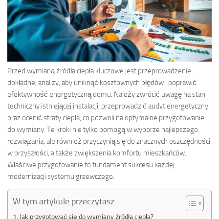
Przed wymianą źródła ciepła kluczowe jest przeprowadzenie
dokładnej analizy, aby uniknąć kosztownych błędów i poprawić
efektywność energetyczną domu. Należy zwrócić uwagę na stan
techniczny istniejącej instalacji, przeprowadzić audyt energetyczny
oraz ocenić straty ciepła, co pozwoli na optymalne przygotowanie
do wymiany. Te kroki nie tylko pomogą w wyborze najlepszego
rozwiązania, ale również przyczynią się do znacznych oszczędności
w przyszłości, a także zwiększenia komfortu mieszkańców.
Właściwe przygotowanie to fundament sukcesu każdej
modernizacji systemu grzewczego.
W tym artykule przeczytasz
Jak przygotować się do wymiany źródła ciepła?