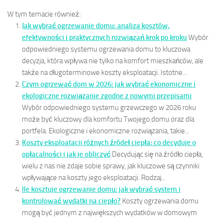
W tym temacie również:
Jak wybrać ogrzewanie domu: analiza kosztów,
efektywności i praktycznych rozwiązań krok po kroku
Wybór
odpowiedniego systemu ogrzewania domu to kluczowa
decyzja, która wpływa nie tylko na komfort mieszkańców, ale
także na długoterminowe koszty eksploatacji. Istotne...
Czym ogrzewać dom w 2026: jak wybrać ekonomiczne i
ekologiczne rozwiązanie zgodne z nowymi przepisami
Wybór odpowiedniego systemu grzewczego w 2026 roku
może być kluczowy dla komfortu Twojego domu oraz dla
portfela. Ekologiczne i ekonomiczne rozwiązania, takie...
Koszty eksploatacji różnych źródeł ciepła: co decyduje o
opłacalności i jak je obliczyć
Decydując się na źródło ciepła,
wielu z nas nie zdaje sobie sprawy, jak kluczowe są czynniki
wpływające na koszty jego eksploatacji. Rodzaj...
Ile kosztuje ogrzewanie domu: jak wybrać system i
kontrolować wydatki na ciepło?
Koszty ogrzewania domu
mogą być jednym z największych wydatków w domowym