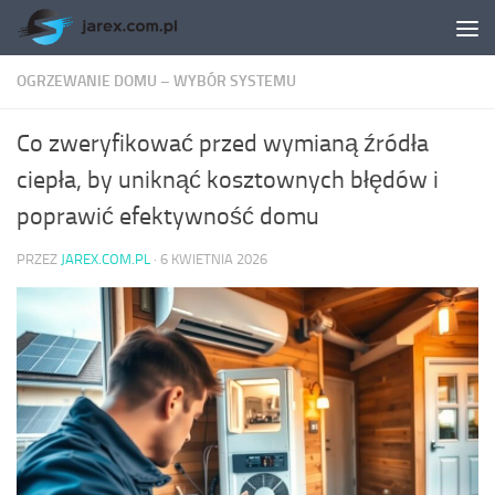
Skip to content
OGRZEWANIE DOMU – WYBÓR SYSTEMU
Co zweryfikować przed wymianą źródła
ciepła, by uniknąć kosztownych błędów i
poprawić efektywność domu
PRZEZ
JAREX.COM.PL
·
6 KWIETNIA 2026