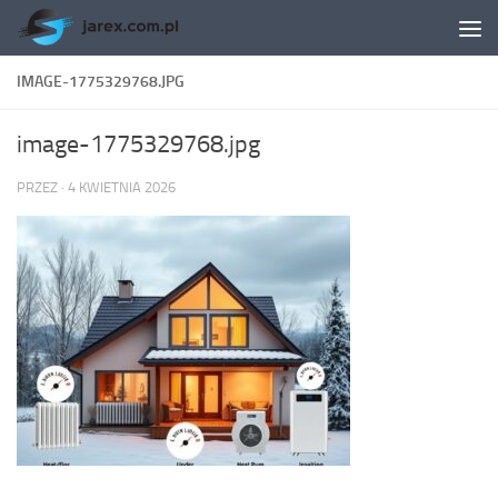
Skip to content
IMAGE-1775329768.JPG
image-1775329768.jpg
PRZEZ
·
4 KWIETNIA 2026