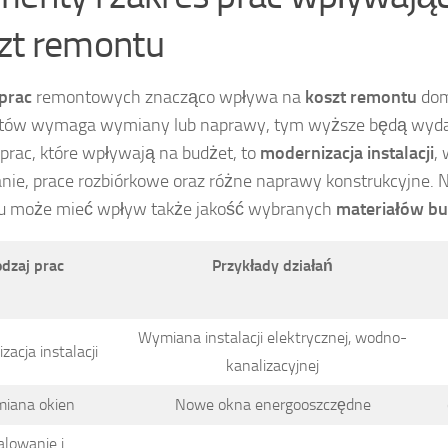
zt remontu
prac
remontowych znacząco wpływa na
koszt remontu
dom
tów wymaga wymiany lub naprawy, tym wyższe będą wydat
 prac, które wpływają na budżet, to
modernizacja instalacji
,
ie, prace rozbiórkowe oraz różne naprawy konstrukcyjne. N
u może mieć wpływ także jakość wybranych
materiałów b
dzaj prac
Przykłady działań
Wymiana instalacji elektrycznej, wodno-
zacja instalacji
kanalizacyjnej
iana okien
Nowe okna energooszczędne
lowanie i