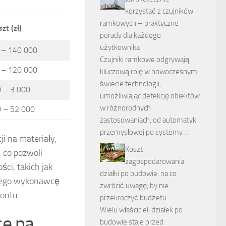
korzystać z czujników
ramkowych – praktyczne
zt (zł)
porady dla każdego
użytkownika
 – 140 000
Czujniki ramkowe odgrywają
 – 120 000
kluczową rolę w nowoczesnym
świecie technologii,
 – 3 000
umożliwiając detekcję obiektów
w różnorodnych
 – 52 000
zastosowaniach, od automatyki
przemysłowej po systemy …
i na materiały,
Koszt
 co pozwoli
zagospodarowania
ci, takich jak
działki po budowie: na co
lnego wykonawcę
zwrócić uwagę, by nie
montu.
przekroczyć budżetu
Wielu właścicieli działek po
ce na
budowie staje przed