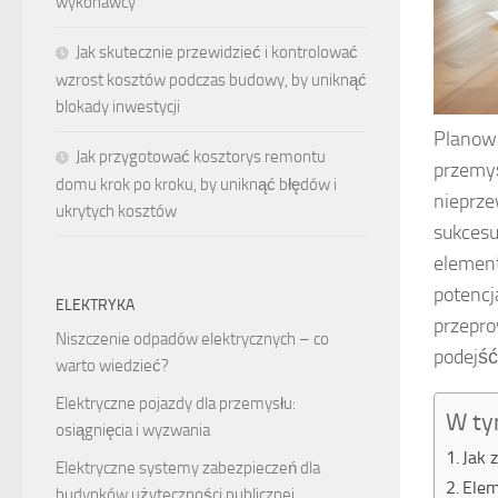
wykonawcy
Jak skutecznie przewidzieć i kontrolować
wzrost kosztów podczas budowy, by uniknąć
blokady inwestycji
Planowa
Jak przygotować kosztorys remontu
przemyś
domu krok po kroku, by uniknąć błędów i
nieprze
ukrytych kosztów
sukcesu
element
potencj
ELEKTRYKA
przepro
Niszczenie odpadów elektrycznych – co
podejść
warto wiedzieć?
Elektryczne pojazdy dla przemysłu:
W ty
osiągnięcia i wyzwania
Jak 
Elektryczne systemy zabezpieczeń dla
Elem
budynków użyteczności publicznej