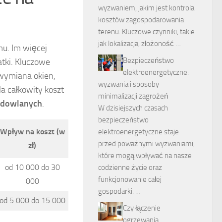
wyzwaniem, jakim jest kontrola
kosztów zagospodarowania
terenu. Kluczowe czynniki, takie
jak lokalizacja, złożoność …
u. Im więcej
Bezpieczeństwo
ki. Kluczowe
elektroenergetyczne:
 wymiana okien,
wyzwania i sposoby
a całkowity koszt
minimalizacji zagrożeń
udowlanych
.
W dzisiejszych czasach
bezpieczeństwo
Wpływ na koszt (w
elektroenergetyczne staje
przed poważnymi wyzwaniami,
zł)
które mogą wpływać na nasze
od 10 000 do 30
codzienne życie oraz
funkcjonowanie całej
000
gospodarki. …
od 5 000 do 15 000
Czy łączenie
ogrzewania