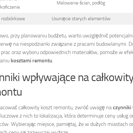
Malowanie ścian, podłóg
kończenie
 rozbiórkowe
Usunięcie starych elementów
wo, przy planowaniu budżetu, warto uwzględnić potencjaln
zerwę na niespodzianki związane z pracami budowlanymi. D
 prac oraz wyboru odpowiednich materiałów, pomoże w ef
zaniu
kosztami remontu
.
nniki wpływające na całkowity
ontu
acować całkowity koszt remontu, zwróć uwagę na
czynniki
Kluczowe z nich to lokalizacja, która determinuje ceny usług
ów. Wybierając miejsce, pamiętaj, że w dużych miastach o
cach ceny są zazwyczaj wyższe.