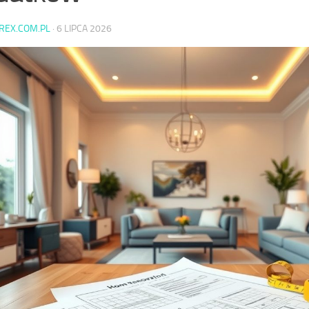
AREX.COM.PL
·
6 LIPCA 2026