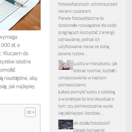
fotowoltaicznych: ochrona przed
iskrami i pożarem
Panele fotowoltaiczne to
doskonałe rozwiązanie dla osób
pragnących korzystać z energii
e wymaga
odnawialnej, jednak ich
000 zł, a
użytkowanie niesie ze sobą
. Kluczem do
pewne ryzyka. …
ystkie istotne
Lustra w mieszkaniu: jak
adomość
dobrać rozmiar, kształt i
są niezbędne, aby
umiejscowienie w każdym
pomieszczeniu
ę, jak najlepiej
Łatwo pomylić lustro z ozdobą,
a w praktyce to ono decyduje o
tym, czy pomieszczenie wyda
się jaśniejsze i bardziej …
Jak działa fotodioda?
Zasady konwersji