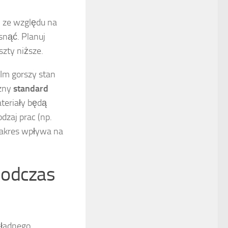
 ze względu na
snąć. Planuj
szty niższe.
Im gorszy stan
czny
standard
teriały będą
zaj prac (np.
zakres wpływa na
podczas
kładnego