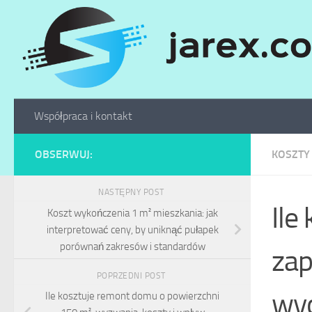
Skip to content
Współpraca i kontakt
OBSERWUJ:
KOSZTY
NASTĘPNY POST
Ile
Koszt wykończenia 1 m² mieszkania: jak
interpretować ceny, by uniknąć pułapek
porównań zakresów i standardów
zap
POPRZEDNI POST
wy
Ile kosztuje remont domu o powierzchni