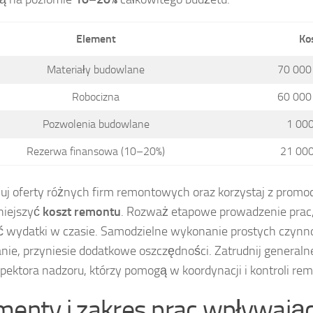
Element
Kos
Materiały budowlane
70 000
Robocizna
60 000
Pozwolenia budowlane
1 000
Rezerwa finansowa (10–20%)
21 000
j oferty różnych firm remontowych oraz korzystaj z promocj
niejszyć
koszt remontu
. Rozważ etapowe prowadzenie prac,
ć wydatki w czasie. Samodzielne wykonanie prostych czynnoś
ie, przyniesie dodatkowe oszczędności. Zatrudnij genera
spektora nadzoru, którzy pomogą w koordynacji i kontroli re
menty i zakres prac wpływają