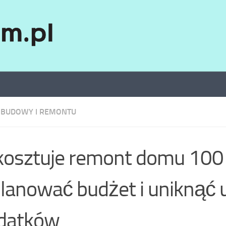
 BUDOWY I REMONTU
 kosztuje remont domu 100 
lanować budżet i uniknąć 
datków