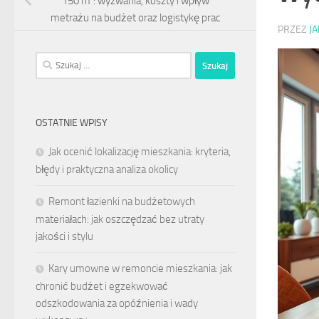
150 m²: wyzwania, koszty i wpływ
metrażu na budżet oraz logistykę prac
PRZEZ
J
Szukaj:
OSTATNIE WPISY
Jak ocenić lokalizację mieszkania: kryteria,
błędy i praktyczna analiza okolicy
Remont łazienki na budżetowych
materiałach: jak oszczędzać bez utraty
jakości i stylu
Kary umowne w remoncie mieszkania: jak
chronić budżet i egzekwować
odszkodowania za opóźnienia i wady