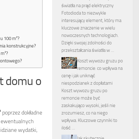
światła na prąd elektryczny
Fotodioda to niezwykle
interesujący element, który ma
kluczowe znaczenie w wielu
nowoczesnych technologiach.
mu 100 m²?
Dzięki swojej zdolności do
nia konstrukcyjne?
przekształcania światła w …
 m²?
emontowego?
Koszt wywozu gruzu po
remoncie: co wpływa na
cenę i jak uniknąć
t domu o
niespodzianek z dopłatami
Koszt wywozu gruzu po
remoncie może być
zaskakująco wysoki, jeśli nie
²
poprzez dokładne
zrozumiesz, co na niego
wpływa. Kluczowe czynniki to
 i ewentualnych
ilość …
idziane wydatki,
Jak skutecznie