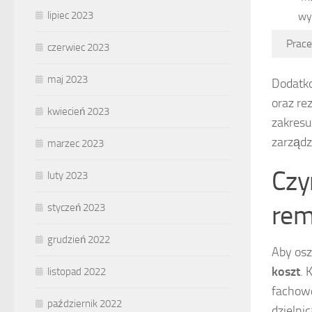
lipiec 2023
wy
Prace
czerwiec 2023
maj 2023
Dodatko
oraz re
kwiecień 2023
zakresu
zarząd
marzec 2023
Czy
luty 2023
rem
styczeń 2023
grudzień 2022
Aby osz
koszt
. 
listopad 2022
fachowc
październik 2022
dzielni