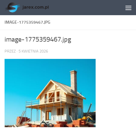
Skip to content
IMAGE-1775359467.JPG
image-1775359467.jpg
PRZEZ
·
5 KWIETNIA 2026