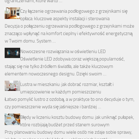
ograniczeniami, które warto …
Czy łączenie ogrzewania podłogowego z grzejnikami się
opłaca: kluczowe aspekty instalacji i sterowania
Decyzja o połączeniu ogrzewania podłogowego z grzejnikami może
znacząco wpłynąć na komfort cieplny i efektywność energetyczną
w Twoim domu. System …
Nowoczesne rozwiązania w oświetleniu LED
Oświetlenie LED zdobywa coraz większą popularność,
stając się nie tylko źródłem światła, ale także kluczowym
elementem nowoczesnego designu. Dzięki swoim …
Lustra w mieszkaniu: jak dobrać rozmiar, kształt i
umiejscowienie w każdym pomieszczeniu
Łatwo pomylić lustro z ozdobą, a w praktyce to ono decyduje o tym,
czy pomieszczenie wyda się jaśniejsze i bardziej …
Błędy w liczeniu kosztu budowy domu: jak uniknąć pułapek,
które rozbijają budżet przed stanem surowym
Przy planowaniu budowy domu wiele osób nie zdaje sobie sprawy,