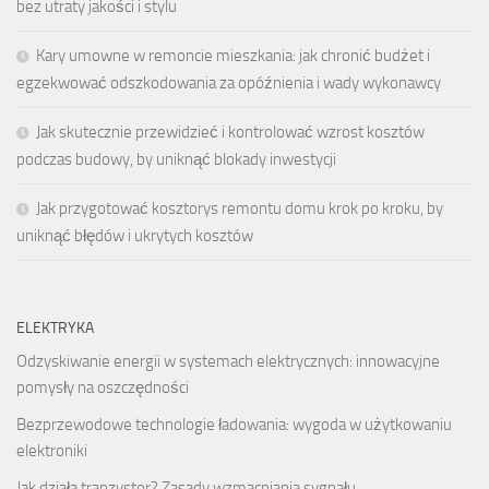
bez utraty jakości i stylu
Kary umowne w remoncie mieszkania: jak chronić budżet i
egzekwować odszkodowania za opóźnienia i wady wykonawcy
Jak skutecznie przewidzieć i kontrolować wzrost kosztów
podczas budowy, by uniknąć blokady inwestycji
Jak przygotować kosztorys remontu domu krok po kroku, by
uniknąć błędów i ukrytych kosztów
ELEKTRYKA
Odzyskiwanie energii w systemach elektrycznych: innowacyjne
pomysły na oszczędności
Bezprzewodowe technologie ładowania: wygoda w użytkowaniu
elektroniki
Jak działa tranzystor? Zasady wzmacniania sygnału