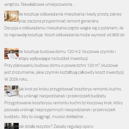
wnętrzu. Niewłaściwie umiejscowione …
Ile kosztuje odświeżenie mieszkania i kiedy prosty zakres
prac zaczyna przypominać remont generalny
Decyzja o odświeżeniu mieszkania często wiąże się z pytaniem, ile
to naprawdę kosztuje. Koszt odświeżenia może wynosić od 800 do
…
Ile kosztuje budowa domu 120 m2: kluczowe czynniki i
etapy wpływające na budżet inwestycji
Przy planowaniu budowy domu o powierzchni 120 m², kluczowe
jest zrozumienie, jakie czynniki kształtują całkowity koszt inwestycji.
W 2026 roku, …
Jak krok po kroku przygotować kosztorys remontu kuchni,
by uniknąć niespodzianek i przekroczeń budżetu
Przygotowanie kosztorysu remontu kuchni to kluczowy krok, który
pozwala uniknąć nieprzyjemnych niespodzianek i przekroczeń
budżetu. Aby to osiągnąć, musisz dokładnie …
Jak działa rezystor? Zasady regulacji oporu