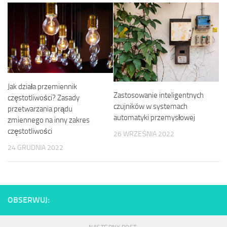
Jak działa przemiennik
Zastosowanie inteligentnych
częstotliwości? Zasady
czujników w systemach
przetwarzania prądu
automatyki przemysłowej
zmiennego na inny zakres
częstotliwości
26 WRZEŚNIA 2022
24 GRUDNIA 2022
OBSERWUJ: