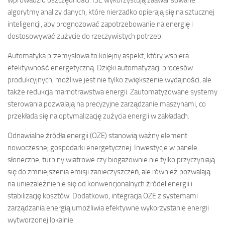
wprowadzić oszczędności. ISE wykorzystują zaawansowane
algorytmy analizy danych, które nierzadko opierają się na sztucznej
inteligencji, aby prognozować zapotrzebowanie na energię i
dostosowywać zużycie do rzeczywistych potrzeb.
Automatyka przemysłowa to kolejny aspekt, który wspiera
efektywność energetyczną. Dzięki automatyzacji procesów
produkcyjnych, możliwe jest nie tylko zwiększenie wydajności, ale
także redukcja marnotrawstwa energii. Zautomatyzowane systemy
sterowania pozwalają na precyzyjne zarządzanie maszynami, co
przekłada się na optymalizację zużycia energii w zakładach.
Odnawialne źródła energii (OZE) stanowią ważny element
nowoczesnej gospodarki energetycznej. Inwestycje w panele
słoneczne, turbiny wiatrowe czy biogazownie nie tylko przyczyniają
się do zmniejszenia emisji zanieczyszczeń, ale również pozwalają
na uniezależnienie się od konwencjonalnych źródeł energii i
stabilizację kosztów. Dodatkowo, integracja OZE z systemami
zarządzania energią umożliwia efektywne wykorzystanie energii
wytworzonej lokalnie.