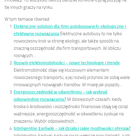
innowacji. To wszystko tworzy bardziej konkurencyjną pozycję na
tle innych graczy na rynku.
W tym temacie również:
Elektryczne solution dla firm autobusowych: ekologiczne i
efektywne rozwiązania
Elektryczne autobusy to nie tylko
nowoczesny krok w stronę ekologii, ale także sposób na
znaczną oszczędność dla firm transportowych. W obliczu
rosnących...
Rozwój elektromobilności – nowe technologie i trendy
Elektromobilność staje się kluczowym elementem
nowoczesnego transportu, a jej rozwój przynosi ze sobą wiele
innowacyjnych rozwiązań i trendów. W miarę jak pojazdy...
Energooszczędność w oświetleniu – jak wybrać
odpowiednie rozwiązania?
W dzisiejszych czasach, kiedy
troska o środowisko i oszczędności finansowe stają się coraz
ważniejsze, energooszczędność w oświetleniu zyskuje na
znaczeniu. Wybór odpowiednich...
Inteligentne żarówki – jak działa i jakie możliwości oferują?
Inteligentne żarówki zyskują coraz większą popularność, a ich