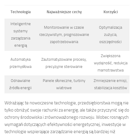
Technologia
Najważniejsze cechy
Korzyści
Inteligentne
Monitorowanie w czasie
Optymalizacja
systemy
rzeczywistym, prognozowanie
zużycia,
zarządzania
zapotrzebowania
oszczędności
energią
Zwiększona
Automatyka
Zautomatyzowane procesy,
wydajność, redukcja
przemysłowa
precyzyjne sterowanie
marnotrawstwa
Odnawialne
Panele słoneczne, turbiny
Zmniejszenie emisji,
źródła energii
wiatrowe
stabilizacja kosztów
Wdrażając te nowoczesne technologie, przedsiębiorstwa mogą nie
tylko obniżyć swoje rachunki za energię, ale także przyczynić się do
ochrony środowiska i zrównoważonego rozwoju. Wobec rosnących
wymagań dotyczących efektywności energetycznej, inwestycje w
technologie wspierające zarządzanie energią są bardziej niż