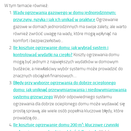
W tym temacie również:
Wady ogrzewania gazowego w domu jednorodzinnym:
przyczyny, ryzyka i jak ich unikać w praktyce
Ogrzewanie
gazowe w domach jednorodzinnych ma swoje zalety, ale warto
również zwrócić uwagę na wady, które mogą wpłynąć na
komfort i bezpieczeństwo...
Ile kosztuje ogrzewanie domu: jak wybrać system i
kontrolować wydatki na ciepło?
Koszty ogrzewania domu
mogą być jednym z największych wydatków w domowym
budżecie, a niewłaściwy wybór systemu może prowadzić do
znacznych obciążeń finansowych....
Błędy przy wyborze ogrzewania do dobrze ocieplonego
domu: jak uniknąć przewymiarowania i niedowymiarowania
systemu grzewczego
Wybór odpowiedniego systemu
ogrzewania dla dobrze ocieplonego domu może wydawać się
prostą sprawą, ale wiele osób popełnia kluczowe błędy, które
prowadzą do...
Ile kosztuje ogrzewanie domu 200 m²: kluczowe czynniki