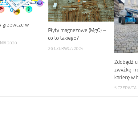
y grzewcze w
Płyty magnezowe (MgO) –
co to takiego?
NIA 2020
26 CZERWCA 2024
Zdobądź u
zwyżkę i 
karierę w
5 CZERWCA 