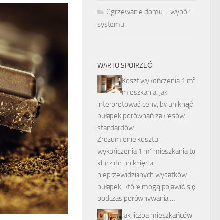
Ogrzewanie domu – wybór
systemu
WARTO SPOJRZEĆ
Koszt wykończenia 1 m²
mieszkania: jak
interpretować ceny, by uniknąć
pułapek porównań zakresów i
standardów
Zrozumienie kosztu
wykończenia 1 m² mieszkania to
klucz do uniknięcia
nieprzewidzianych wydatków i
pułapek, które mogą pojawić się
podczas porównywania …
Jak liczba mieszkańców