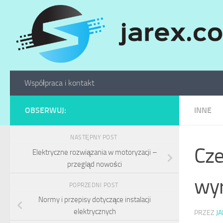
Skip to content
Współpraca i kontakt
OBSERWUJ:
INNE
NASTĘPNY POST
Cze
Elektryczne rozwiązania w motoryzacji –
przegląd nowości
wy
POPRZEDNI POST
Normy i przepisy dotyczące instalacji
elektrycznych
PRZEZ
J