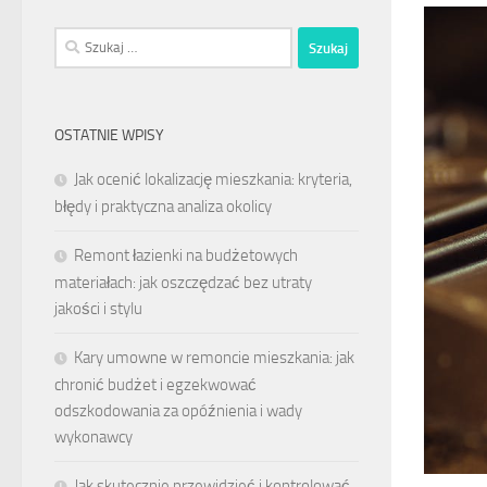
Szukaj:
OSTATNIE WPISY
Jak ocenić lokalizację mieszkania: kryteria,
błędy i praktyczna analiza okolicy
Remont łazienki na budżetowych
materiałach: jak oszczędzać bez utraty
jakości i stylu
Kary umowne w remoncie mieszkania: jak
chronić budżet i egzekwować
odszkodowania za opóźnienia i wady
wykonawcy
Jak skutecznie przewidzieć i kontrolować