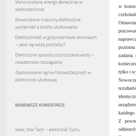
Wykorzystanie energii słonecznej w
w konsz
elektrotechnice
czekolad
Nowoczesne maszyny elektryczne:
Omawiane
wydajność a koszty użytkowania
pracowa
Elektryczność w gospodarstwie domowym
naprawcz
– jakie są nasze potrzeby?
poziomu 
Elektryczne sposoby oczyszczania wody –
zadania 
nowatorskie rozwiązania
konieczn
tylko i 
Zastosowanie ogniw fotowoltaicznych w
elektronice użytkowej
Nowoczes
rezultat
identycz
urządzen
NAJNOWSZE KOMENTARZE
każdego 
Z pewno
odbiorcó
Jarex, Mar Tech – elektronik Tychy