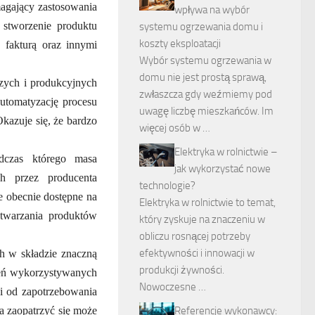
agający zastosowania
wpływa na wybór
 stworzenie produktu
systemu ogrzewania domu i
koszty eksploatacji
 fakturą oraz innymi
Wybór systemu ogrzewania w
domu nie jest prostą sprawą,
czych i produkcyjnych
zwłaszcza gdy weźmiemy pod
automatyzację procesu
uwagę liczbę mieszkańców. Im
kazuje się, że bardzo
więcej osób w …
Elektryka w rolnictwie –
odczas którego masa
jak wykorzystać nowe
h przez producenta
technologie?
e obecnie dostępne na
Elektryka w rolnictwie to temat,
twarzania produktów
który zyskuje na znaczeniu w
obliczu rosnącej potrzeby
efektywności i innowacji w
h w składzie znaczną
produkcji żywności.
ień wykorzystywanych
Nowoczesne …
ci od zapotrzebowania
a zaopatrzyć się może
Referencje wykonawcy: