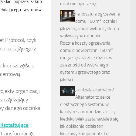
rzykład poprzez zakup
działanie opiera się …
ełniającego wyrobów
Ile kosztuje ogrzewanie
domu 150 m² rocznie i
jak izolacja oraz wybór systemu
wpływają na rachunki
et Protocol, czyli
Roczne koszty ogrzewania
 narzucającego z
domu o powierzchni 150 m²
mogą się znacznie różnić w
stkim szczęście.
zależności od wybranego
systemu grzewczego oraz
rocentową
jakości …
Jak działa alternator?
ojekty organizacji
Alternator to serce
zarządzający
elektrycznego systemu w
wy danego odcinka
każdym samochodzie, ale czy
kiedykolwiek zastanawiałeś się,
Kształtujące
jak dokładnie działa ten
transformację,
kluczowy komponent? To …