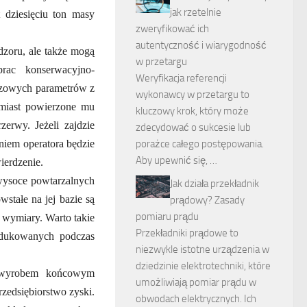
jak rzetelnie
dziesięciu ton masy
zweryfikować ich
autentyczność i wiarygodność
dzoru, ale także mogą
w przetargu
rac konserwacyjno-
Weryfikacja referencji
czowych parametrów z
wykonawcy w przetargu to
omiast powierzone mu
kluczowy krok, który może
erwy. Jeżeli zajdzie
zdecydować o sukcesie lub
iem operatora będzie
porażce całego postępowania.
Aby upewnić się, …
ierdzenie.
 wysoce powtarzalnych
Jak działa przekładnik
stałe na jej bazie są
prądowy? Zasady
pomiaru prądu
 wymiary. Warto takie
Przekładniki prądowe to
rodukowanych podczas
niezwykle istotne urządzenia w
dziedzinie elektrotechniki, które
e wyrobem końcowym
umożliwiają pomiar prądu w
zedsiębiorstwo zyski.
obwodach elektrycznych. Ich