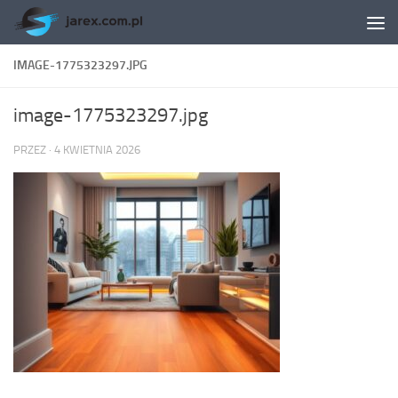
Skip to content
IMAGE-1775323297.JPG
image-1775323297.jpg
PRZEZ
·
4 KWIETNIA 2026