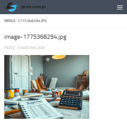
Skip to content
IMAGE-1775368294.JPG
image-1775368294.jpg
PRZEZ
·
5 KWIETNIA 2026