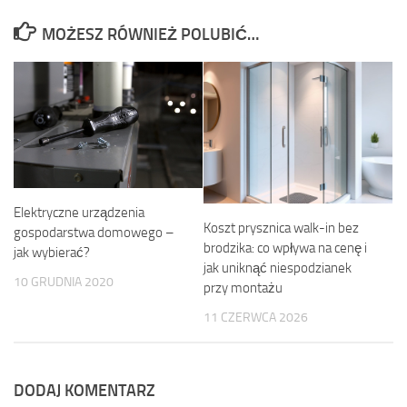
MOŻESZ RÓWNIEŻ POLUBIĆ…
Elektryczne urządzenia
Koszt prysznica walk-in bez
gospodarstwa domowego –
brodzika: co wpływa na cenę i
jak wybierać?
jak uniknąć niespodzianek
10 GRUDNIA 2020
przy montażu
11 CZERWCA 2026
DODAJ KOMENTARZ