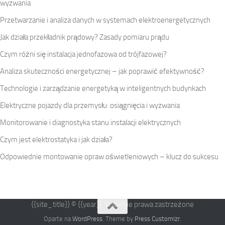
wyzwania
Przetwarzanie i analiza danych w systemach elektroenergetycznych
Jak działa przekładnik prądowy? Zasady pomiaru prądu
Czym różni się instalacja jednofazowa od trójfazowej?
Analiza skuteczności energetycznej – jak poprawić efektywność?
Technologie i zarządzanie energetyką w inteligentnych budynkach
Elektryczne pojazdy dla przemysłu: osiągnięcia i wyzwania
Monitorowanie i diagnostyka stanu instalacji elektrycznych
Czym jest elektrostatyka i jak działa?
Odpowiednie montowanie opraw oświetleniowych – klucz do sukcesu
{{site_title}} © {{year}}. Wszelkie prawa zastrzeżone
Oparte na
WordPress
. Theme by
Press Customizr
.