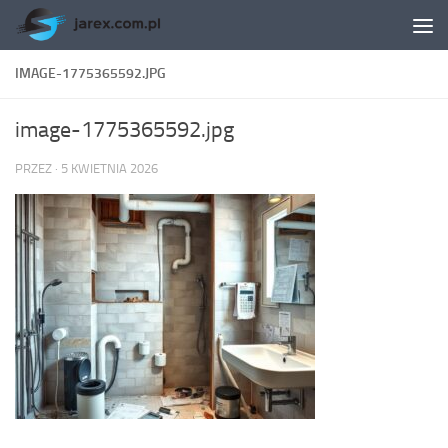
Skip to content
IMAGE-1775365592.JPG
image-1775365592.jpg
PRZEZ
·
5 KWIETNIA 2026