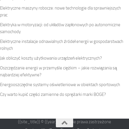
Elektryczne maszyny robocze: nowe technologie dla sprawniejszych
prac
Elektryka w motoryzacji: od układów zapłonowych po autonomiczne
samochody
Elektryczne instalacje odnawialnych źródeł energii w gospodarstwach
rolnych
Jak obliczyć koszty użytkowania urządzeń elektrycznych?
Oszczędzanie energii w przemyśle ciężkim – jakie rozwiązania są
najbardziej efektywne?
Energooszczędne systemy oświetleniowe w obiektach sportowych
Czy warto kupić części zamienne do sprężarki marki BOGE?
{{site_title}} © {{year}}. Wszelkie prawa zastrzeżone