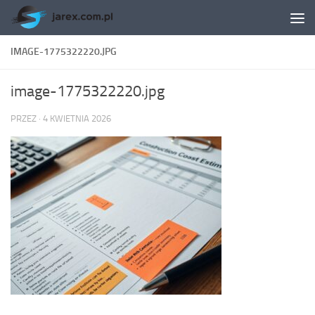
Skip to content
IMAGE-1775322220.JPG
image-1775322220.jpg
PRZEZ
·
4 KWIETNIA 2026