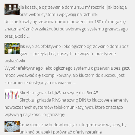
Ile kosztuje ogrzewanie domu 150 m² rocznie i jak izolacja
oraz wybór systemu wpływają na rachunki
Roczne koszty ogrzewania domu o powierzchni 150 m² mogą się
znacznie różnić w zależności od wybranego systemu grzewczego
oraz jakości …
Jak wybrać efektywne i ekologiczne ogrzewanie domu bez
gazu – przegląd najlepszych rozwiązań i praktyczne
wskazówki
Wybór efektywnego i ekologicznego systemu ogrzewania bez gazu
może wydawać się skomplikowany, ale kluczem do sukcesu jest
zrozumienie dostępnych rozwiązań. …
Skrętka i gniazda RJ45 na szynę din, 3xrj45
Skrętka i gniazda RJ45 na szynę DIN to kluczowe elementy
nowoczesnych systemów telekomunikacyjnych, które znacząco
wpływają na jakość i organizację …
Ceny robocizny budowlanej: jak interpretować wyceny, by
uniknąć pułapek i porównać oferty rzetelnie