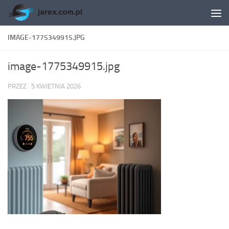
Skip to content
IMAGE-1775349915.JPG
image-1775349915.jpg
PRZEZ
·
5 KWIETNIA 2026