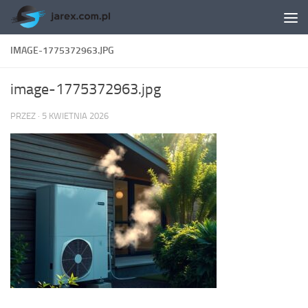
Skip to content
IMAGE-1775372963.JPG
image-1775372963.jpg
PRZEZ
·
5 KWIETNIA 2026