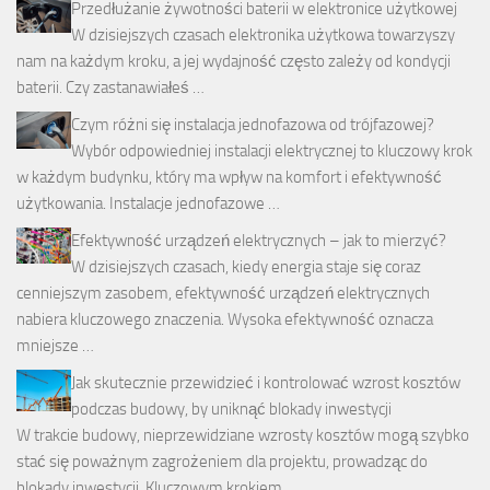
Przedłużanie żywotności baterii w elektronice użytkowej
W dzisiejszych czasach elektronika użytkowa towarzyszy
nam na każdym kroku, a jej wydajność często zależy od kondycji
baterii. Czy zastanawiałeś …
Czym różni się instalacja jednofazowa od trójfazowej?
Wybór odpowiedniej instalacji elektrycznej to kluczowy krok
w każdym budynku, który ma wpływ na komfort i efektywność
użytkowania. Instalacje jednofazowe …
Efektywność urządzeń elektrycznych – jak to mierzyć?
W dzisiejszych czasach, kiedy energia staje się coraz
cenniejszym zasobem, efektywność urządzeń elektrycznych
nabiera kluczowego znaczenia. Wysoka efektywność oznacza
mniejsze …
Jak skutecznie przewidzieć i kontrolować wzrost kosztów
podczas budowy, by uniknąć blokady inwestycji
W trakcie budowy, nieprzewidziane wzrosty kosztów mogą szybko
stać się poważnym zagrożeniem dla projektu, prowadząc do
blokady inwestycji. Kluczowym krokiem …